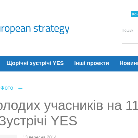
Ко
Пошук
Щорічні зустрічі YES
Інші проекти
Новин
←
Фото
лодих учасників на 11
Зустрічі YES
13 вересня 2014