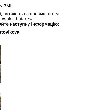
 у ЗМІ.
і, натисніть на превью, потім
ownload hi-rez».
зуйте наступну інформацію:
stovіkova