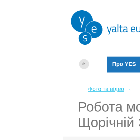
Про YES
←
Фото та відео
Робота мо
Щорічній 