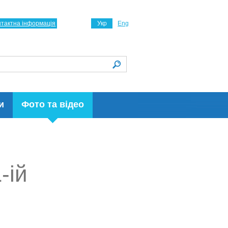
нтактна інформація
Укр
Eng
и
Фото та відео
-ій