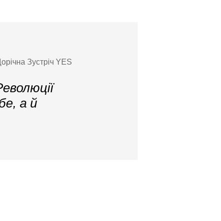
Щорічна Зустріч YES
Революції
бе, а й