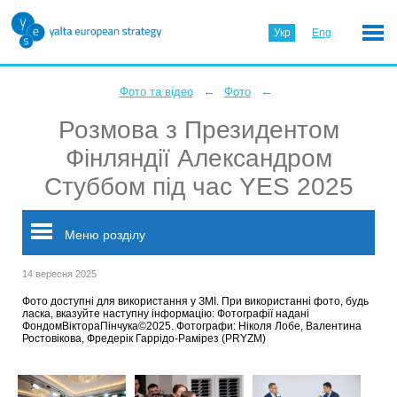
Укр
Eng
←
←
Фото та відео
Фото
Розмова з Президентом
Фінляндії Александром
Стуббом під час YES 2025
Меню розділу
14 вересня 2025
Фото доступні для використання у ЗМІ. При використанні фото, будь
ласка, вказуйте наступну інформацію: Фотографії надані
ФондомВіктораПінчука©2025. Фотографи: Ніколя Лобе, Валентина
Ростовікова, Фредерік Гаррідо-Рамірез (PRYZM)