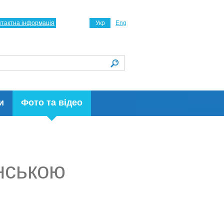
нтактна інформація
Укр
Eng
и
Фото та відео
нською