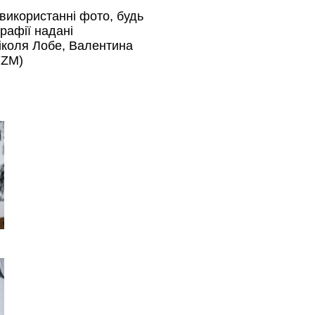
використанні фото, будь
рафії надані
іколя Лобе, Валентина
YZM)