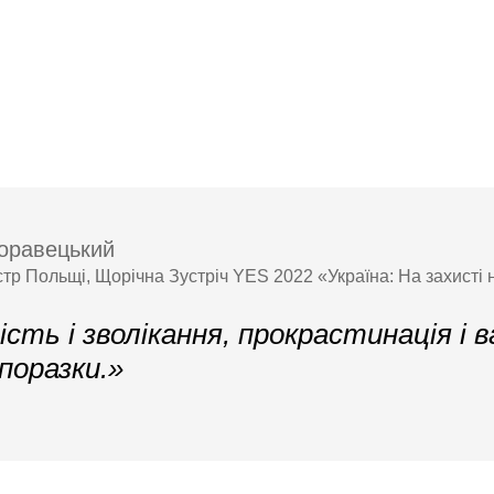
оравецький
стр Польщі, Щорічна Зустріч YES 2022 «Україна: На захисті 
сть і зволікання, прокрастинація і 
поразки.»