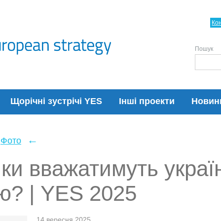
Ко
Пошук
Щорічні зустрічі YES
Інші проекти
Новин
←
Фото
ики вважатимуть украї
ю? | YES 2025
14 вересня 2025