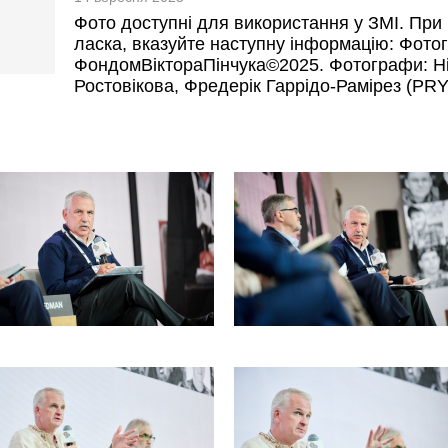
Фото доступні для використання у ЗМІ. При 
ласка, вказуйте наступну інформацію: Фотог
ФондомВіктораПінчука©2025. Фотографи: Н
Ростовікова, Фредерік Гаррідо-Рамірез (PR