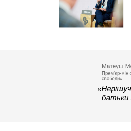
Матеуш М
Прем’єр-міні
свободи»
«Нерішучі
батьки 