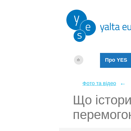
Про YES
←
Фото та відео
Що істор
перемого