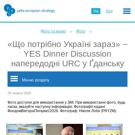
Укр
Eng
←
←
Фото та відео
Фото
«Що потрібно Україні зараз» –
YES Dinner Discussion
напередодні URC у Ґданську
Меню розділу
25 червня 2026
Фото доступні для використання у ЗМІ. При використанні фото, будь
ласка, вказуйте наступну інформацію: Фотографії надані
ФондомВіктораПінчука©2026. Фотограф: Ніколя Лобе (PRYZM).