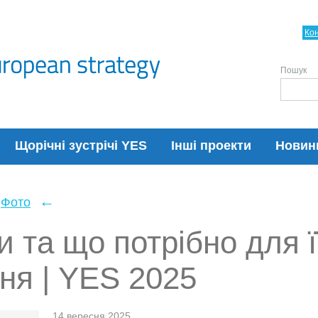
Ко
Пошук
Щорічні зустрічі YES
Інші проекти
Новин
←
Фото
и та що потрібно для ї
ня | YES 2025
14 вересня 2025