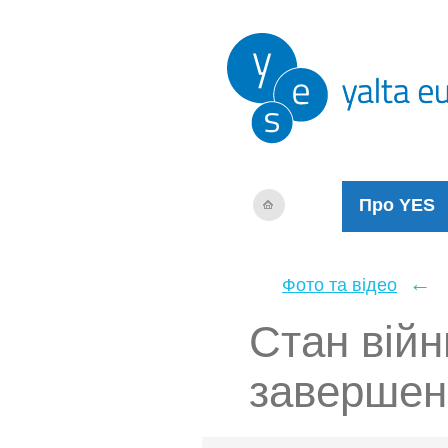
Про YES
←
Фото та відео
Стан війн
завершен