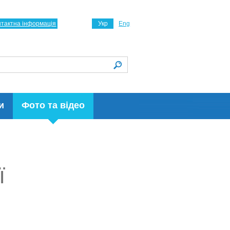
нтактна інформація
Укр
Eng
и
Фото та відео
ї