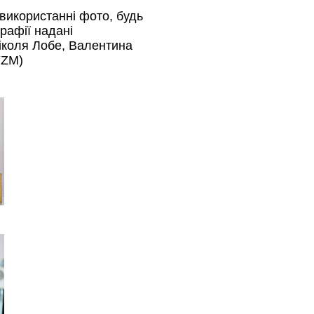
використанні фото, будь
рафії надані
іколя Лобе, Валентина
YZM)