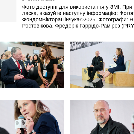
Фото доступні для використання у ЗМІ. При 
ласка, вказуйте наступну інформацію: Фотог
ФондомВіктораПінчука©2025. Фотографи: Н
Ростовікова, Фредерік Гаррідо-Рамірез (PR