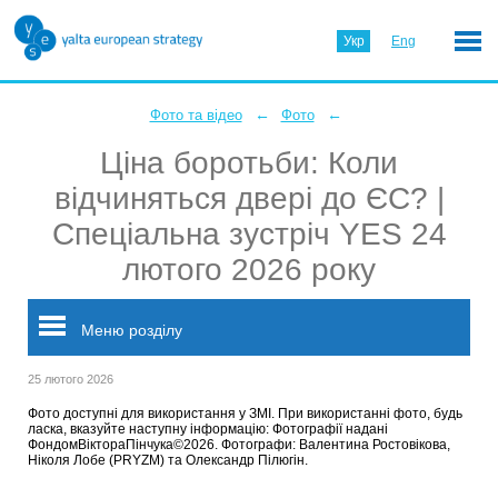
Укр
Eng
←
←
Фото та відео
Фото
Ціна боротьби: Коли
відчиняться двері до ЄС? |
Спеціальна зустріч YES 24
лютого 2026 року
Меню розділу
25 лютого 2026
Фото доступні для використання у ЗМІ. При використанні фото, будь
ласка, вказуйте наступну інформацію: Фотографії надані
ФондомВіктораПінчука©2026. Фотографи: Валентина Ростовікова,
Ніколя Лобе (PRYZM) та Олександр Пілюгін.