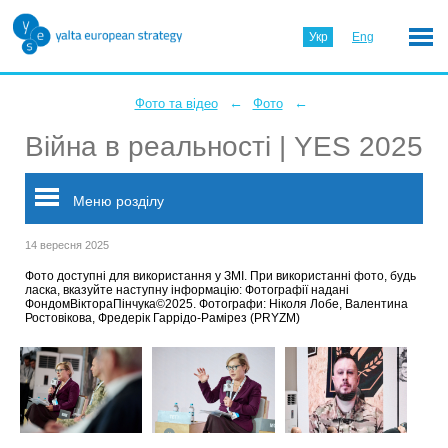
Укр
Eng
←
←
Фото та відео
Фото
Війна в реальності | YES 2025
Меню розділу
14 вересня 2025
Фото доступні для використання у ЗМІ. При використанні фото, будь
ласка, вказуйте наступну інформацію: Фотографії надані
ФондомВіктораПінчука©2025. Фотографи: Ніколя Лобе, Валентина
Ростовікова, Фредерік Гаррідо-Рамірез (PRYZM)