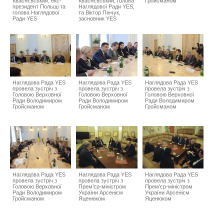
Кваснєвський, екс-
Кваснєвський, голова
Гройсманом
президент Польщі та
Наглядової Ради YES,
голова Наглядової
та Віктор Пінчук,
Ради YES
засновник YES
Наглядова Рада YES
Наглядова Рада YES
Наглядова Рада YES
провела зустріч з
провела зустріч з
провела зустріч з
Головою Верховної
Головою Верховної
Головою Верховної
Ради Володимиром
Ради Володимиром
Ради Володимиром
Гройсманом
Гройсманом
Гройсманом
Наглядова Рада YES
Наглядова Рада YES
Наглядова Рада YES
провела зустріч з
провела зустріч з
провела зустріч з
Головою Верховної
Прем’єр-міністром
Прем’єр-міністром
Ради Володимиром
України Арсенієм
України Арсенієм
Гройсманом
Яценюком
Яценюком