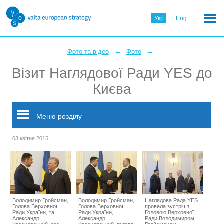
Укр
Eng
←
←
Фото та відео
Фото
Візит Наглядової Ради YES до
Києва
Меню розділу
03 квітня 2015
Володимир Гройсман,
Володимир Гройсман,
Наглядова Рада YES
Голова Верховної
Голова Верховної
провела зустріч з
Ради України, та
Ради України,
Головою Верховної
Александр
Александр
Ради Володимиром