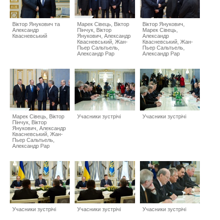
Віктор Янукович та
Марек Сівець, Віктор
Віктор Янукович,
Александр
Пінчук, Віктор
Марек Сівець,
Квасневський
Янукович, Александр
Александр
Квасневський, Жан-
Квасневський, Жан-
Пьер Сальтьель,
Пьер Сальтьель,
Александр Рар
Александр Рар
Марек Сівець, Віктор
Учасники зустрічі
Учасники зустрічі
Пінчук, Віктор
Янукович, Александр
Квасневський, Жан-
Пьер Сальтьель,
Александр Рар
Учасники зустрічі
Учасники зустрічі
Учасники зустрічі