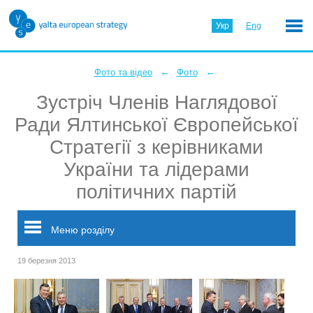
Укр
Eng
←
←
Фото та відео
Фото
Зустріч Членів Наглядової
Ради Ялтинської Європейської
Стратегії з керівниками
України та лідерами
політичних партій
Меню розділу
19 березня 2013