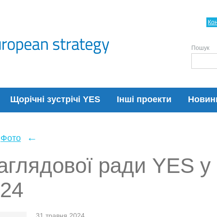
Ко
Пошук
Щорічні зустрічі YES
Інші проекти
Новин
←
Фото
аглядової ради YES у 
024
31 травня 2024