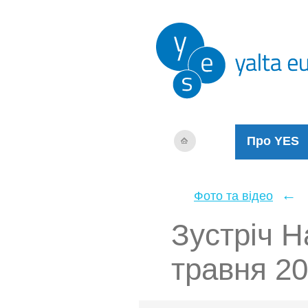
Про YES
←
Фото та відео
Зустріч Н
травня 2