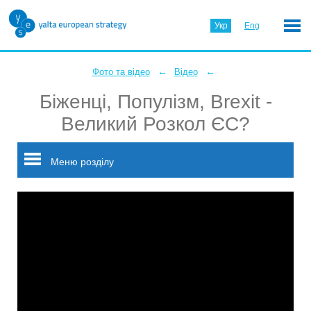
Укр
Eng
←
←
Фото та відео
Відео
Біженці, Популізм, Brexit -
Великий Розкол ЄС?
Меню розділу