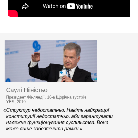
Саулі Нііністьо
Президент Фінляндії, 16-а Щорічна зустріч
YES, 2019
«Структур недостатньо. Навіть найкращої
конституції недостатньо, аби гарантувати
належне функціонування суспільства. Вона
може лише забезпечити рамки.»