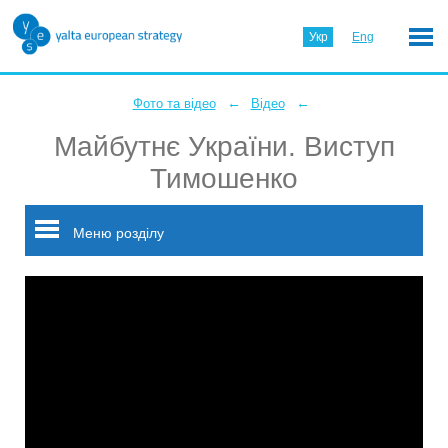
Укр
Eng
←
←
Фото та відео
Відео
Майбутнє України. Виступ
Тимошенко
Меню розділу