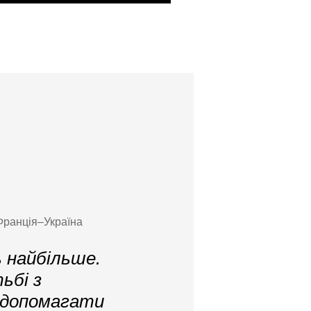
 Франція–Україна
 найбільше.
ьбі з
 допомагати