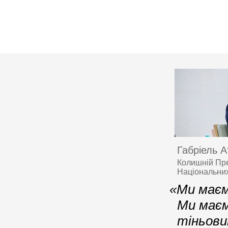
Габріель А
Колишній Пре
Національних
«Ми маєм
Ми маєм
тіньов