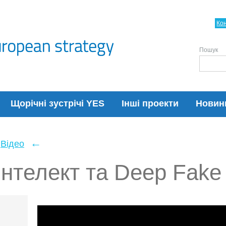
Ко
Пошук
Щорічні зустрічі YES
Інші проекти
Новин
←
Відео
нтелект та Deep Fake