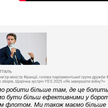
тталь
м’єр-міністр Франції, голова парламентської групи дружби
 зборів, Щорічна зустріч YES 2025 «Як завершити війну?»
о робити більше там, де це болить
о бути більш ефективними у борот
им флотом. Ми також маємо більше