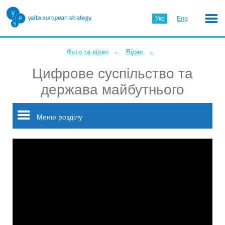
Укр
Eng
←
←
Фото та відео
Відео
Цифрове суспільство та
держава майбутнього
Меню розділу