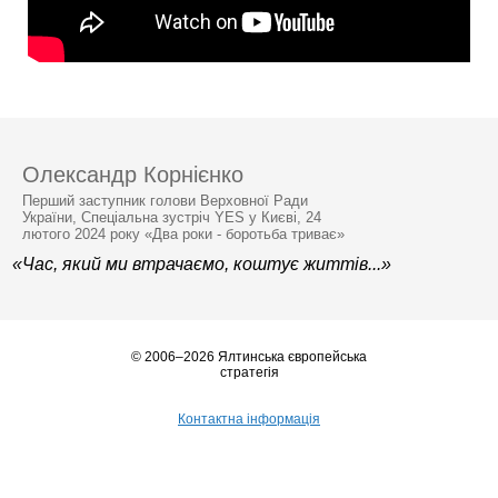
Олександр Корнієнко
Перший заступник голови Верховної Ради
України, Спеціальна зустріч YES у Києві, 24
лютого 2024 року «Два роки - боротьба триває»
«Час, який ми втрачаємо, коштує життів...»
© 2006–2026 Ялтинська європейська
стратегія
Контактна інформація