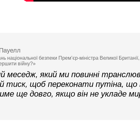
Пауелл
ань національної безпеки Прем’єр-міністра Великої Британії
ершити війну?»
й меседж, який ми повинні транслю
й тиск, щоб переконати путіна, що 
ме ще довго, якщо він не укладе мир