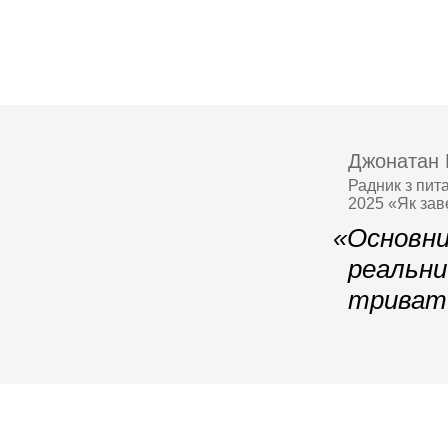
Джонатан 
Радник з пит
2025 «Як зав
«Основни
реальни
тривати