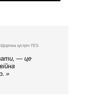
, Щорічна зустріч YES
вати, — це
війна
. »