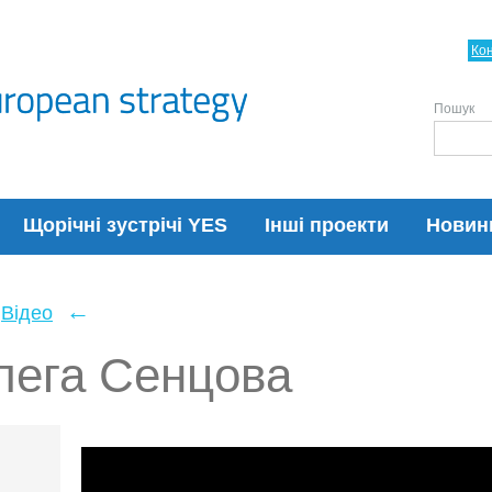
Ко
Пошук
Щорічні зустрічі YES
Інші проекти
Новин
←
Відео
лега Сенцова