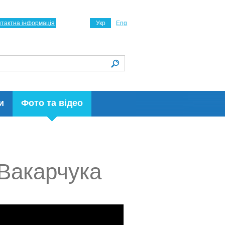
нтактна інформація
Укр
Eng
и
Фото та відео
 Вакарчука