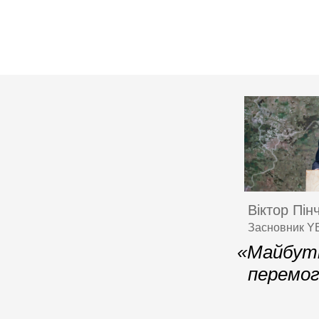
Віктор Пін
Засновник YE
«Майбутн
перемог