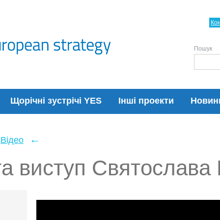
Ко
Пошук
Щорічні зустрічі YES
Інші проекти
Новин
←
Відео
та виступ Святослава