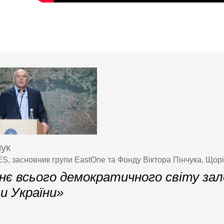
чук
S, засновник групи EastOne та Фонду Віктора Пінчука, Щорі
є всього демократичного світу зал
и України»