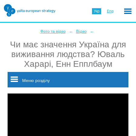
Укр
Eng
←
←
Фото та відео
Відео
Чи має значення Україна для
виживання людства? Юваль
Харарі, Енн Епплбаум
Меню розділу