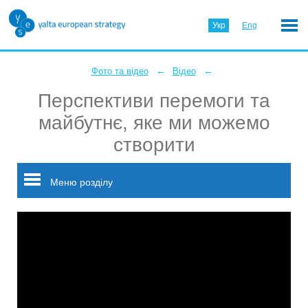
Укр
Eng
←
←
Фото та відео
Відео
Перспективи перемоги та
майбутнє, яке ми можемо
створити
Меню розділу