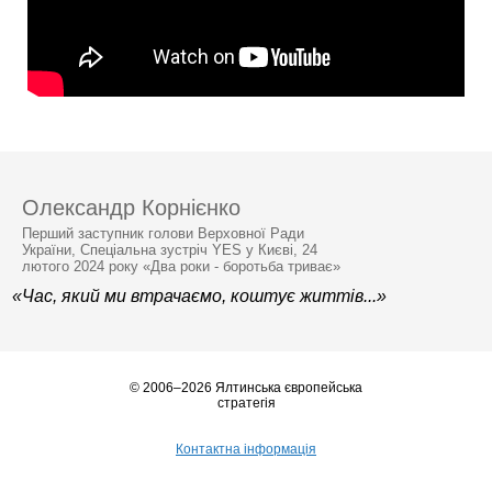
Олександр Корнієнко
Перший заступник голови Верховної Ради
України, Спеціальна зустріч YES у Києві, 24
лютого 2024 року «Два роки - боротьба триває»
«Час, який ми втрачаємо, коштує життів...»
© 2006–2026 Ялтинська європейська
стратегія
Контактна інформація