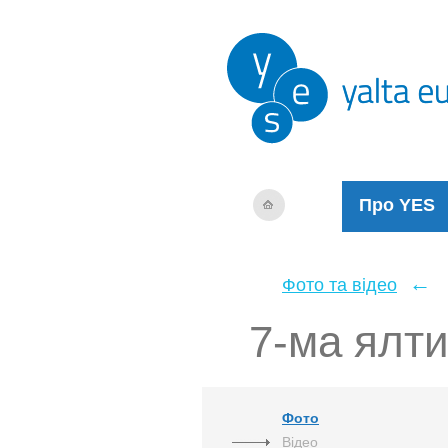
Про YES
←
Фото та відео
7-ма ялти
Фото
Відео