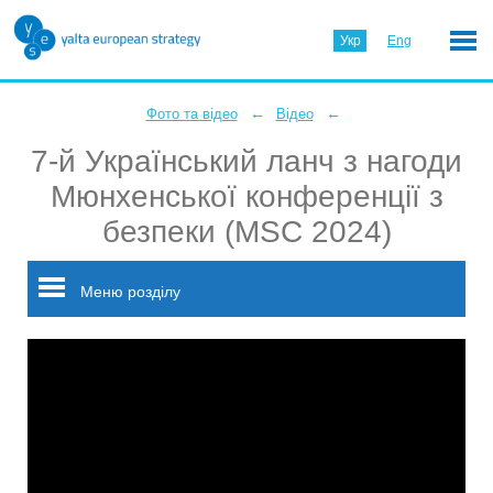
Укр
Eng
←
←
Фото та відео
Відео
7-й Український ланч з нагоди
Мюнхенської конференції з
безпеки (MSC 2024)
Меню розділу