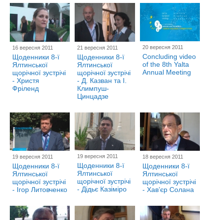
20 вересня 2011
16 вересня 2011
21 вересня 2011
Concluding video
Щоденники 8-ї
Щоденники 8-ї
of the 8th Yalta
Ялтинської
Ялтинської
Annual Meeting
щорічної зустрічі
щорічної зустрічі
- Христя
- Д. Казван та І.
Фріленд
Климпуш-
Цинцадзе
19 вересня 2011
19 вересня 2011
18 вересня 2011
Щоденники 8-ї
Щоденники 8-ї
Щоденники 8-ї
Ялтинської
Ялтинської
Ялтинської
щорічної зустрічі
щорічної зустрічі
щорічної зустрічі
- Дідьє Казіміро
- Ігор Литовченко
- Хав’єр Солана