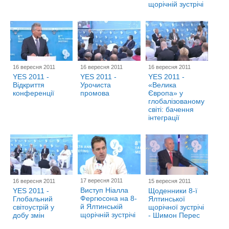
щорічній зустрічі
16 вересня 2011
16 вересня 2011
16 вересня 2011
YES 2011 -
YES 2011 -
YES 2011 -
Відкриття
Урочиста
«Велика
конференції
промова
Європа» у
глобалізованому
світі: бачення
інтеграції
17 вересня 2011
16 вересня 2011
15 вересня 2011
Виступ Ніалла
YES 2011 -
Щоденники 8-ї
Фергюсона на 8-
Глобальний
Ялтинської
й Ялтинській
світоустрій у
щорічної зустрічі
щорічній зустрічі
добу змін
- Шимон Перес