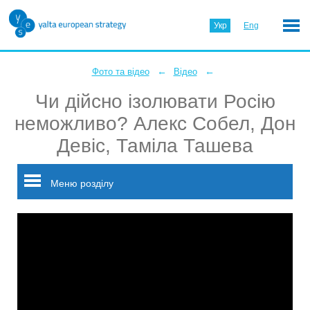
Укр
Eng
←
←
Фото та відео
Відео
Чи дійсно ізолювати Росію
неможливо? Алекс Собел, Дон
Девіс, Таміла Ташева
Меню розділу