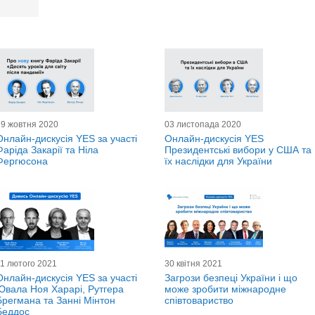
29 жовтня 2020
03 листопада 2020
Онлайн-дискусія YES за участі
Онлайн-дискусія YES
Фаріда Закарії та Ніла
Президентські вибори у США та
Фергюсона
їх наслідки для України
11 лютого 2021
30 квітня 2021
Онлайн-дискусія YES за участі
Загрози безпеці України і що
Ювала Ноя Харарі, Рутгера
може зробити міжнародне
Брегмана та Занні Мінтон
співтовариство
Беддос