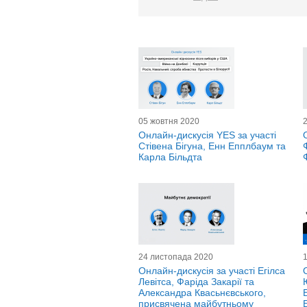
05 жовтня 2020
Онлайн-дискусія YES за участі
Стівена Бігуна, Енн Епплбаум та
Карла Більдта
24 листопада 2020
Онлайн-дискусія за участі Егілса
Левітса, Фаріда Закарії та
Александра Квасьнєвського,
присвячена майбутньому