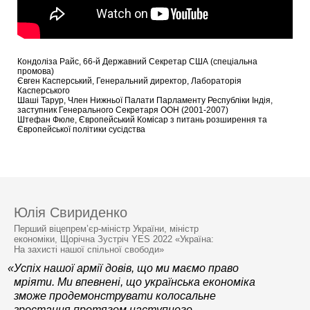
Кондоліза Райс, 66-й Державний Секретар США (спеціальна
промова)
Євген Касперський, Генеральний директор, Лабораторія
Касперського
Шаші Тарур, Член Нижньої Палати Парламенту Республіки Індія,
заступник Генерального Секретаря ООН (2001-2007)
Штефан Фюле, Європейський Комісар з питань розширення та
Європейської політики сусідства
Юлія Свириденко
Перший віцепрем’єр-міністр України, міністр
економіки, Щорічна Зустріч YES 2022 «Україна:
На захисті нашої спільної свободи»
«Успіх нашої армії довів, що ми маємо право
мріяти. Ми впевнені, що українська економіка
зможе продемонструвати колосальне
зростання протягом наступного