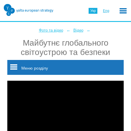
Укр
Eng
←
←
Фото та відео
Відео
Майбутнє глобального
світоустрою та безпеки
Меню розділу