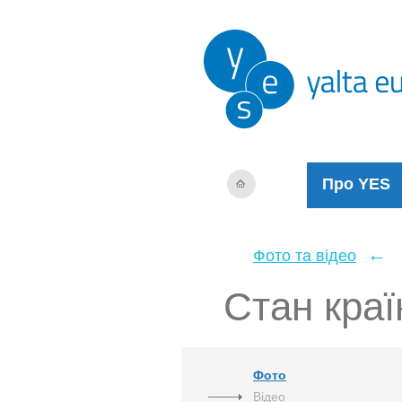
Про YES
←
Фото та відео
Стан краї
Фото
Відео