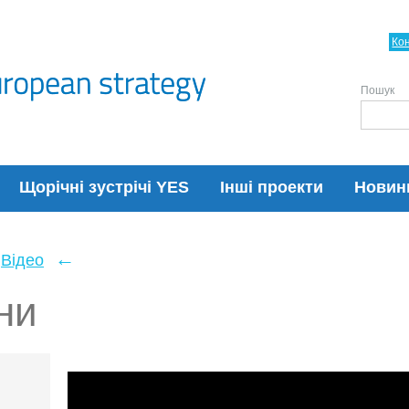
Ко
Пошук
Щорічні зустрічі YES
Інші проекти
Новин
←
Відео
ни