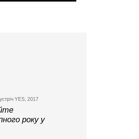
устріч YES, 2017
айте
ного року у