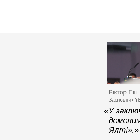
Віктор Пін
Засновник YE
«У заклю
домовим
Ялті».»