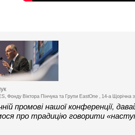
чук
S, Фонду Віктора Пінчука та Групи EastOne , 14-а Щорічна з
чній промові нашої конференції, дав
ося про традицію говорити «наступ