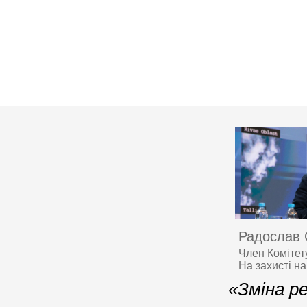
Радослав 
Член Комітет
На захисті н
«Зміна р