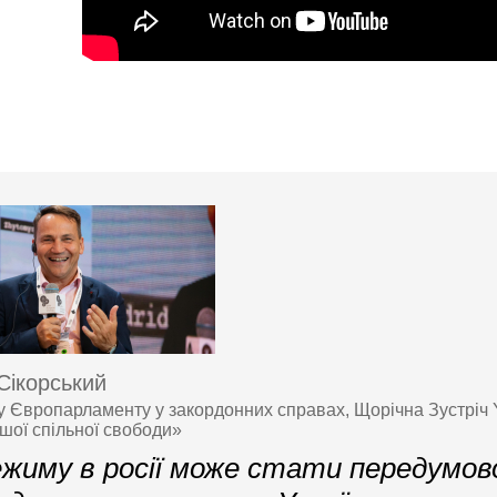
Сікорський
у Європарламенту у закордонних справах, Щорічна Зустріч 
ашої спільної свободи»
ежиму в росії може стати передумов