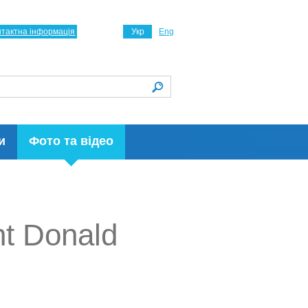
нтактна інформація
Укр
Eng
и
Фото та відео
t Donald