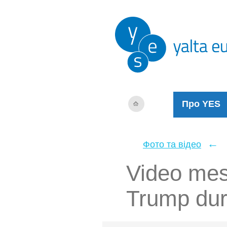
Про YES
←
Фото та відео
Video mes
Trump du