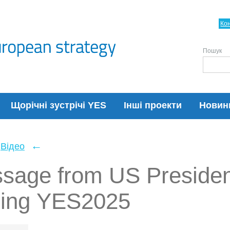
Ко
Пошук
Щорічні зустрічі YES
Інші проекти
Новин
←
Відео
sage from US Presiden
ring YES2025