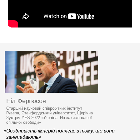
Ніл Фергюсон
Старший науковий співробітник інститут
Гувера, Стенфордський університет, Щорічна
Зустріч YES 2022 «Україна: На захисті нашої
спільної свободи»
«Особливість імперій полягає в тому, що вони
занепадають»