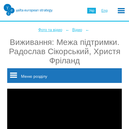
Укр
Eng
←
←
Фото та відео
Відео
Виживання: Межа підтримки.
Радослав Сікорський, Христя
Фріланд
Меню розділу