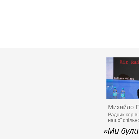
Михайло 
Радник керів
нашої спільн
«Ми були 