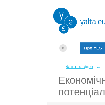
Про YES
←
Фото та відео
Економіч
потенціа