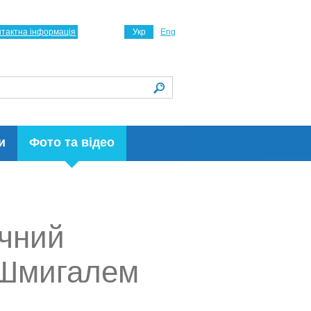
нтактна інформація
Укр
Eng
и
Фото та відео
ічний
 Шмигалем