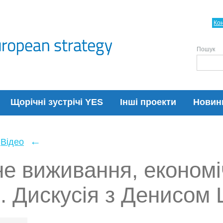
Ко
Пошук
Щорічні зустрічі YES
Інші проекти
Новин
←
Відео
не виживання, економ
л. Дискусія з Денисом