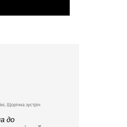
і, Щорічна зустріч
на до