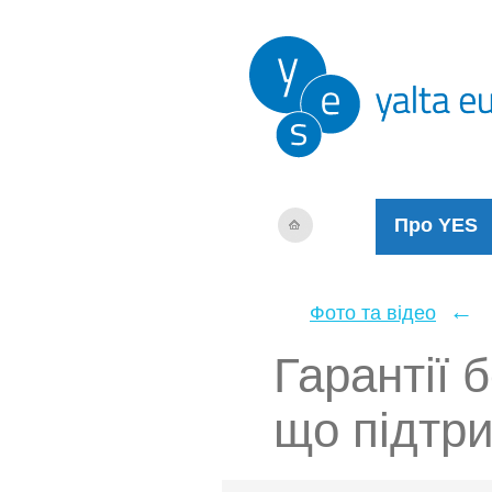
Про YES
←
Фото та відео
Гарантії 
що підтр