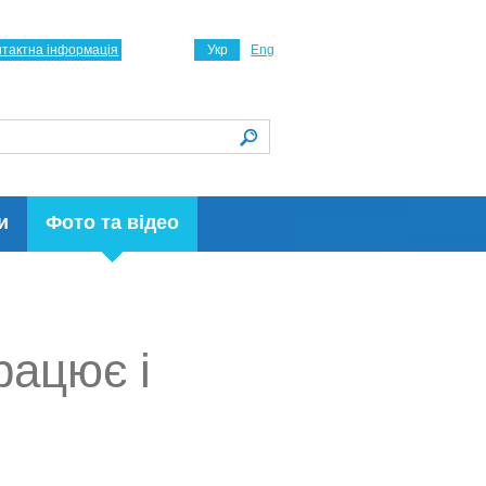
нтактна інформація
Укр
Eng
и
Фото та відео
рацює і