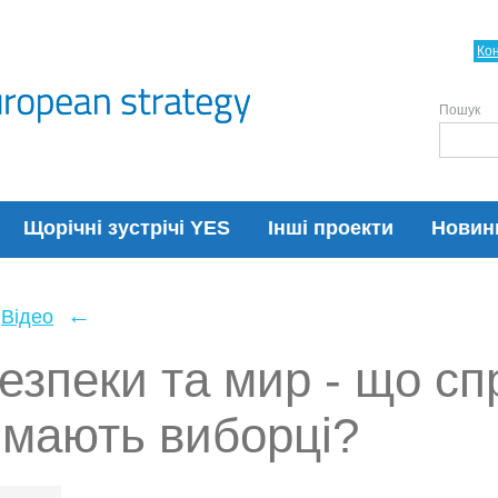
Ко
Пошук
Щорічні зустрічі YES
Інші проекти
Новин
←
Відео
безпеки та мир - що сп
имають виборці?