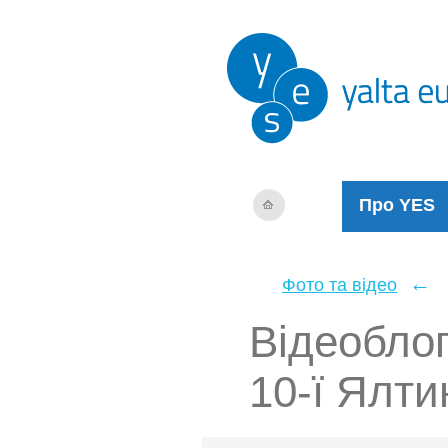
Про YES
←
Фото та відео
Відеоблог
10-ї Ялти