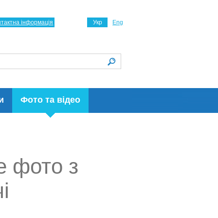
нтактна інформація
Укр
Eng
и
Фото та відео
е фото з
і