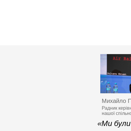
Михайло 
Радник керів
нашої спільн
«Ми були 