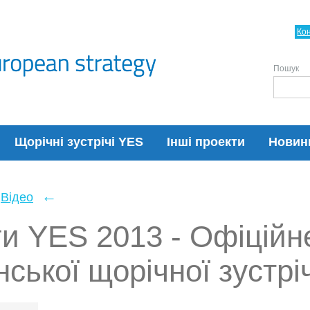
Ко
Пошук
Щорічні зустрічі YES
Інші проекти
Новин
←
Відео
и YES 2013 - Офіційн
нської щорічної зустріч