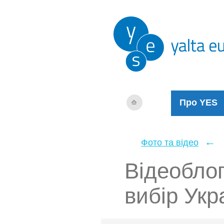
Про YES
←
Фото та відео
Відеобло
вибір Укр