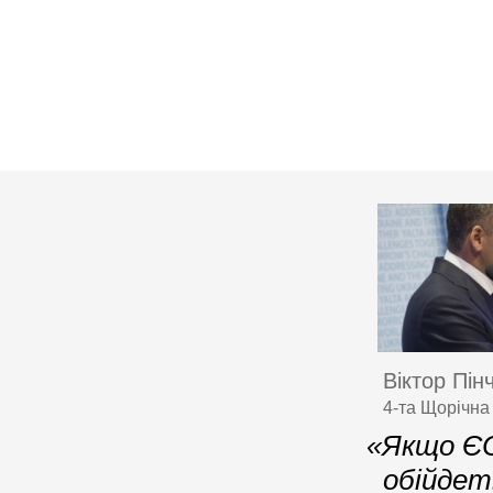
Віктор Пін
4-та Щорічна
«Якщо ЄС
обійдет