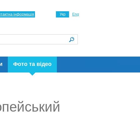
нтактна інформація
Укр
Eng
и
Фото та відео
опейський