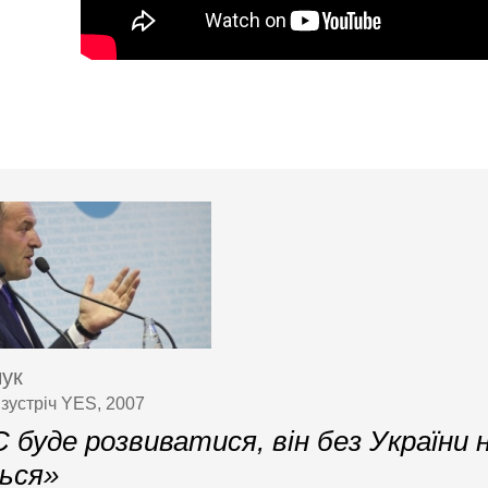
чук
 зустріч YES, 2007
 буде розвиватися, він без України 
ься»