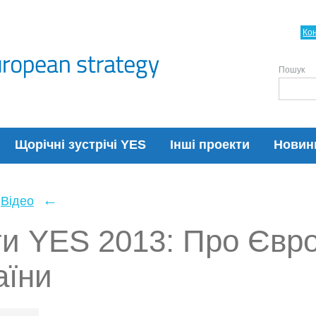
Ко
Пошук
Щорічні зустрічі YES
Інші проекти
Новин
←
Відео
ги YES 2013: Про Євр
аїни