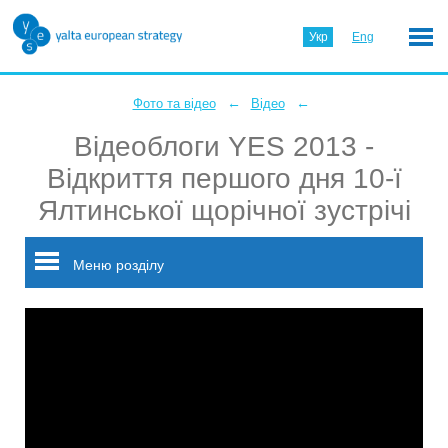
Укр
Eng
←
←
Фото та відео
Відео
Відеоблоги YES 2013 -
Відкриття першого дня 10-ї
Ялтинської щорічної зустрічі
Меню розділу