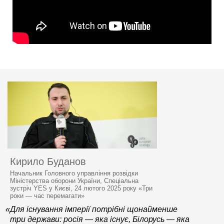
Кирило Буданов
Начальник Головного управління розвідки
Міністерства оборони України, Спеціальна
зустріч YES у Києві, 24 лютого 2025 року «Три
роки — час перемагати»
«Для існування імперії потрібні щонайменше
три держави: росія — яка існує, Білорусь — яка