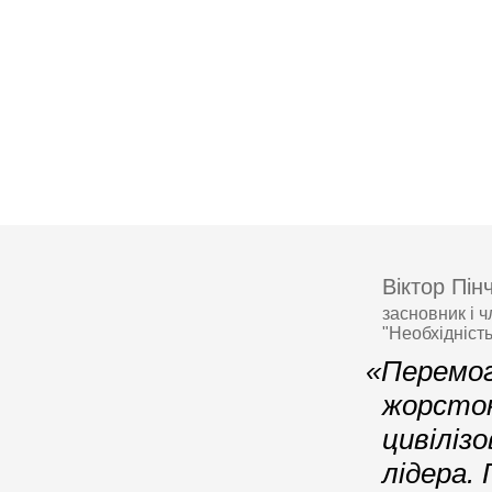
Віктор Пін
засновник і 
"Необхідніст
«Перемог
жорсток
цивіліз
лідера.