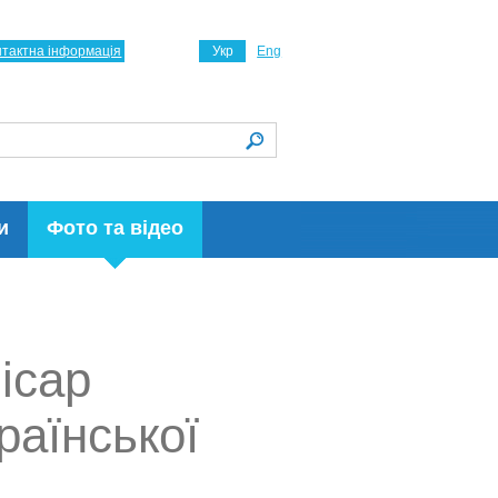
нтактна інформація
Укр
Eng
и
Фото та відео
ісар
раїнської