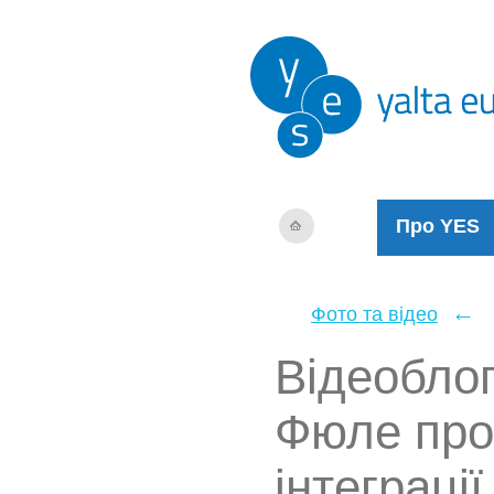
Про YES
←
Фото та відео
Відеоблог
Фюле про 
інтеграції