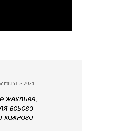
зустріч YES 2024
е жахлива,
ля всього
ю кожного