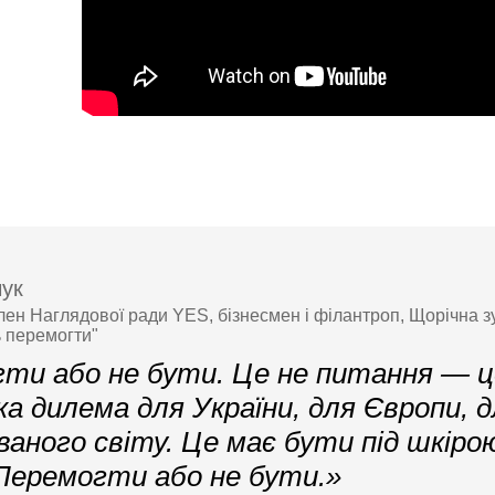
чук
член Наглядової ради YES, бізнесмен і філантроп, Щорічна 
ь перемогти"
ти або не бути. Це не питання — ц
а дилема для України, для Європи, д
ованого світу. Це має бути під шкіро
 Перемогти або не бути.»