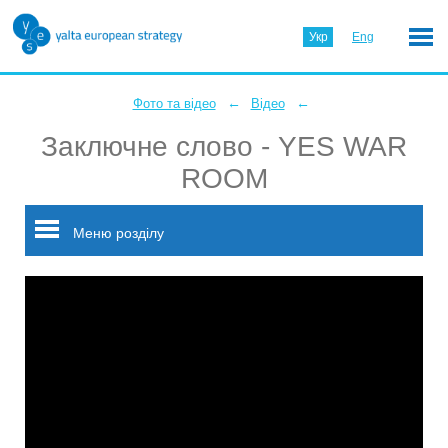
Укр
Eng
←
←
Фото та відео
Відео
Заключне слово - YES WAR
ROOM
Меню розділу