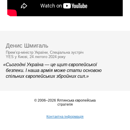
Денис Шмигаль
Прем’єр-міністр України, Спеціальна зустріч
YES у Києві, 24 лютого 2024 року
«Сьогодні Україна — це щит європейської
безпеки. І наша армія може стати основою
спільних європейських збройних сил.»
© 2006–2026 Ялтинська європейська
стратегія
Контактна інформація