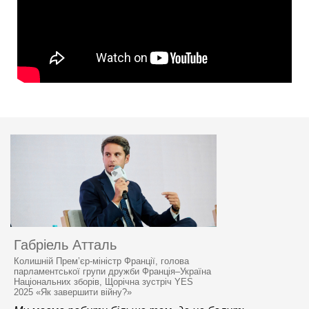
Габріель Атталь
Колишній Прем’єр-міністр Франції, голова
парламентської групи дружби Франція–Україна
Національних зборів, Щорічна зустріч YES
2025 «Як завершити війну?»