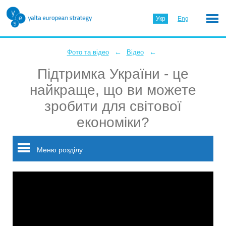
Укр
Eng
←
←
Фото та відео
Відео
Підтримка України - це
найкраще, що ви можете
зробити для світової
економіки?
Меню розділу