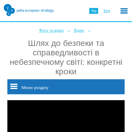
Укр
Eng
←
←
Фото та відео
Відео
Шлях до безпеки та
справедливості в
небезпечному світі: конкретні
кроки
Меню розділу