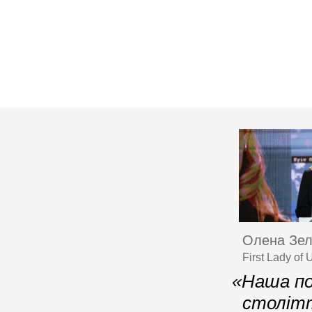
Олена Зел
First Lady of
«Наша по
столітт