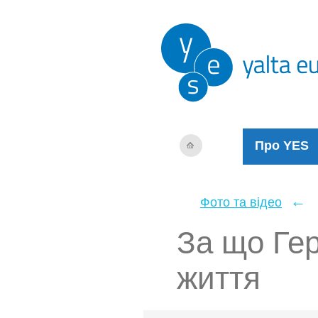
Про YES
←
Фото та відео
За що Гер
життя