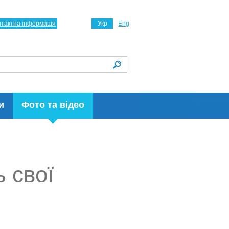
нтактна інформація
Укр
Eng
и
Фото та відео
 свої