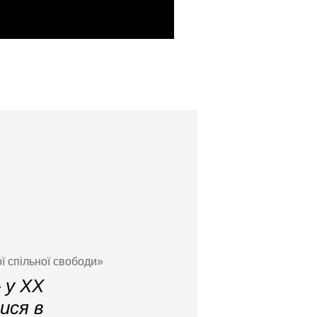
ої спільної свободи»
 у XX
ися в