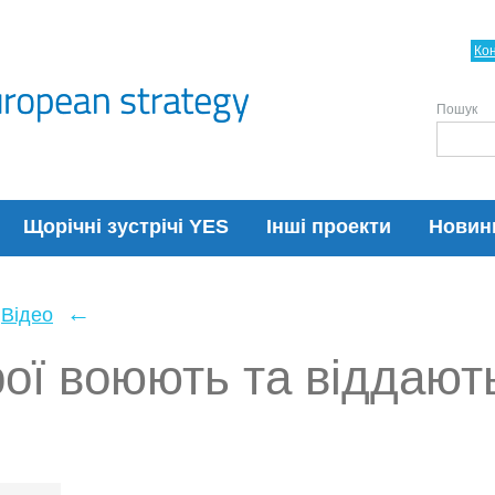
Ко
Пошук
Щорічні зустрічі YES
Інші проекти
Новин
←
Відео
ої воюють та віддають