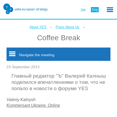
Укр
Eng
←
←
About YES
Press About Us
Coffee Break
Navigate the meeting
23 September 2013
Главный редактор "Ъ" Валерий Калныш
поделился впечатлениями о том, что не
попало в новости о форуме YES
Valeriy Kalnysh
Kommersant Ukraine. Online