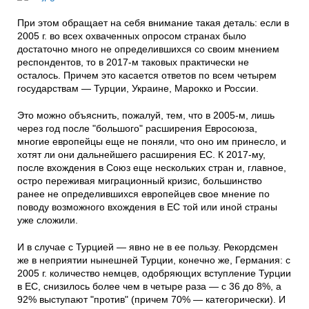
При этом обращает на себя внимание такая деталь: если в
2005 г. во всех охваченных опросом странах было
достаточно много не определившихся со своим мнением
респондентов, то в 2017-м таковых практически не
осталось. Причем это касается ответов по всем четырем
государствам — Турции, Украине, Марокко и России.
Это можно объяснить, пожалуй, тем, что в 2005-м, лишь
через год после "большого" расширения Евросоюза,
многие европейцы еще не поняли, что оно им принесло, и
хотят ли они дальнейшего расширения ЕС. К 2017-му,
после вхождения в Союз еще нескольких стран и, главное,
остро переживая миграционный кризис, большинство
ранее не определившихся европейцев свое мнение по
поводу возможного вхождения в ЕС той или иной страны
уже сложили.
И в случае с Турцией — явно не в ее пользу. Рекордсмен
же в неприятии нынешней Турции, конечно же, Германия: с
2005 г. количество немцев, одобряющих вступление Турции
в ЕС, снизилось более чем в четыре раза — с 36 до 8%, а
92% выступают "против" (причем 70% — категорически). И