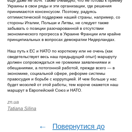
еще даже не 50%. Также очевидно, что не готовы к приему
Украины в свои ряды и эти организации, где решения
принимаются консенсусом. Поэтому, радуясь
оптимистической поддержке нашей страны, например, со
стороны Италии, Польши и Литвы, не следует также
забывать о позиции разочарованной в отсутствии
экономического прогресса в Украине Франции или крайне
принципиальных в вопросах демократии Нидерландах.
Наш путь к ЕС и НАТО по короткому или не очень (как
свидетельствует весь наш предыдущий опыт) маршруту
должен сопровождаться не громкими заявлениями и
обещаниями, а потогонной работой, прежде всего — в
экономике, социальной сфере, реформе системы
правосудия и борьбе с коррупцией. И чем больше у нас
будет мозолей от этой работы, тем короче окажется наш
маршрут в Европейский Союз и НАТО.
zn.ua
Tatiana Silina
←
Повернутися до