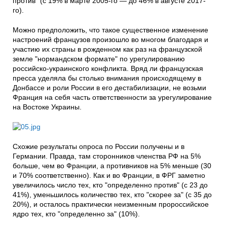
против" (с 19% в марте 2005-го — до 46% в августе 2017-
го).
Можно предположить, что такое существенное изменение
настроений французов произошло во многом благодаря и
участию их страны в рожденном как раз на французской
земле "нормандском формате" по урегулированию
российско-украинского конфликта. Вряд ли французская
пресса уделяла бы столько внимания происходящему в
Донбассе и роли России в его дестабилизации, не возьми
Франция на себя часть ответственности за урегулирование
на Востоке Украины.
Схожие результаты опроса по России получены и в
Германии. Правда, там сторонников членства РФ на 5%
больше, чем во Франции, а противников на 5% меньше (30
и 70% соответственно). Как и во Франции, в ФРГ заметно
увеличилось число тех, кто "определенно против" (с 23 до
41%), уменьшилось количество тех, кто "скорее за" (с 35 до
20%), и осталось практически неизменным пророссийское
ядро тех, кто "определенно за" (10%).