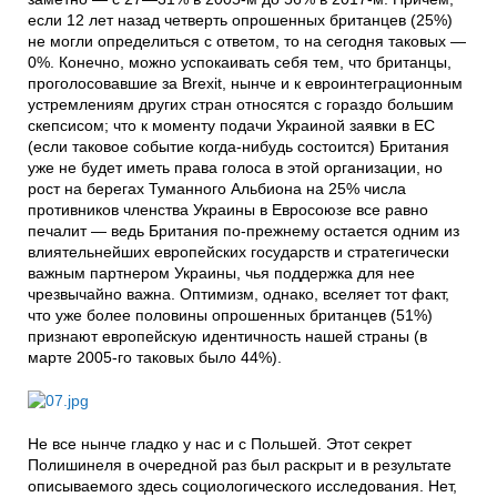
если 12 лет назад четверть опрошенных британцев (25%)
не могли определиться с ответом, то на сегодня таковых —
0%. Конечно, можно успокаивать себя тем, что британцы,
проголосовавшие за Brexit, нынче и к евроинтеграционным
устремлениям других стран относятся с гораздо большим
скепсисом; что к моменту подачи Украиной заявки в ЕС
(если таковое событие когда-нибудь состоится) Британия
уже не будет иметь права голоса в этой организации, но
рост на берегах Туманного Альбиона на 25% числа
противников членства Украины в Евросоюзе все равно
печалит — ведь Британия по-прежнему остается одним из
влиятельнейших европейских государств и стратегически
важным партнером Украины, чья поддержка для нее
чрезвычайно важна. Оптимизм, однако, вселяет тот факт,
что уже более половины опрошенных британцев (51%)
признают европейскую идентичность нашей страны (в
марте 2005-го таковых было 44%).
Не все нынче гладко у нас и с Польшей. Этот секрет
Полишинеля в очередной раз был раскрыт и в результате
описываемого здесь социологического исследования. Нет,