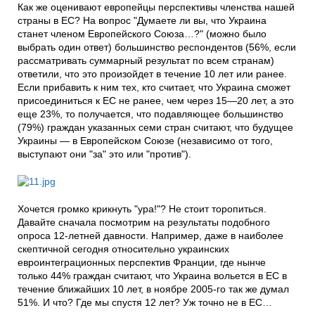
Как же оценивают европейцы перспективы членства нашей
страны в ЕС? На вопрос "Думаете ли вы, что Украина
станет членом Европейского Союза…?" (можно было
выбрать один ответ) большинство респондентов (56%, если
рассматривать суммарный результат по всем странам)
ответили, что это произойдет в течение 10 лет или ранее.
Если прибавить к ним тех, кто считает, что Украина сможет
присоединиться к ЕС не ранее, чем через 15—20 лет, а это
еще 23%, то получается, что подавляющее большинство
(79%) граждан указанных семи стран считают, что будущее
Украины — в Европейском Союзе (независимо от того,
выступают они "за" это или "против").
Хочется громко крикнуть "ура!"? Не стоит торопиться.
Давайте сначала посмотрим на результаты подобного
опроса 12-летней давности. Например, даже в наиболее
скептичной сегодня относительно украинских
евроинтеграционных перспектив Франции, где нынче
только 44% граждан считают, что Украина вольется в ЕС в
течение ближайших 10 лет, в ноябре 2005-го так же думал
51%. И что? Где мы спустя 12 лет? Уж точно не в ЕС…