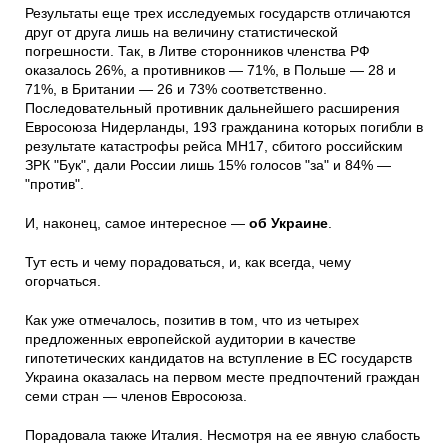
Результаты еще трех исследуемых государств отличаются
друг от друга лишь на величину статистической
погрешности. Так, в Литве сторонников членства РФ
оказалось 26%, а противников — 71%, в Польше — 28 и
71%, в Британии — 26 и 73% соответственно.
Последовательный противник дальнейшего расширения
Евросоюза Нидерланды, 193 гражданина которых погибли в
результате катастрофы рейса МН17, сбитого российским
ЗРК "Бук", дали России лишь 15% голосов "за" и 84% —
"против".
И, наконец, самое интересное —
об
Украине
.
Тут есть и чему порадоваться, и, как всегда, чему
огорчаться.
Как уже отмечалось, позитив в том, что из четырех
предложенных европейской аудитории в качестве
гипотетических кандидатов на вступление в ЕС государств
Украина оказалась на первом месте предпочтений граждан
семи стран — членов Евросоюза.
Порадовала также Италия. Несмотря на ее явную слабость