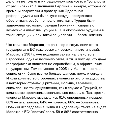
дело тут не только в миграционном кризисе или "усталости
от расширения". Отношения Берлина и Анкары, которые со
времени подготовки и проведения Эрдоганом
референдума и так были хуже некуда, продолжают
обостряться, особенно после того, как в Турции были
задержаны несколько граждан Германии. Говорить о
возможном членстве Турции в ЕС в обозримом будущем в
такой ситуации и при такой социологии — бессмысленно.
Что касается
Марокко
, то разговор о вступлении этого
государства в ЕС тоже весьма и весьма гипотетический.
Марокко в 1987 г. уже подавало заявку на членство в
Евросоюзе, однако получило отказ, в т.ч. и потому, что даже
географически является не европейским, а африканским
государством. Тем не менее, в 2005 г. у Марокко, согласно
социологии, было все же больше шансов, нежели сегодня.
И хотя количество сторонников членства этого государства
в некоторых странах (Британии, Польше, Германии)
снизилось не так существенно, как в случае с Турцией, то
количество противников значительно возросло. Так, против
членства Марокко высказались 81% опрошенных немцев,
68% — итальянцев, 64% — поляков, 66% — британцев.
Новички исследования Литва и Нидерланды также не видят
Марокко в ЕС: "против" здесь 59 и 86% соответственно.