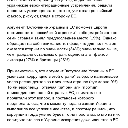
украинские евроинтеграционные устремления, решили
поощрить украинцев за то, что те, учитывая российский
фактор, рискуют, глядя в сторону ЕС.
Аргумент "Включение Украины в ЕС поможет Европе
противостоять российской агрессии" в общем рейтинге по
семи странам занял предпоследнее место (19%). Однако
обращает на себя внимание тот факт, что для поляков он
оказался вторым по значимости (34%); значительно выше,
чем граждане остальных стран, оценили этот фактор
литовцы (27%) и британцы (26%).
Примечательно, что аргумент "вступление Украины в ЕС
уменьшит коррупцию в этой стране" выбрало наименьшее
число респондентов во
всех
семи странах (суммарно 9%).
То ли европейцы, отвечая "за" они или "против"
присоединения нашей страны к ЕС, внимательно
прочитали этот вопрос, в постановке которого
предполагалось, что к моменту подачи заявки Украина
выполнила все условия членства, и поэтому решили, что
коррупции тогда уже не будет. То ли просто мало кто из них
верит, что это зло в Украине искоренит даже членство в ЕС.