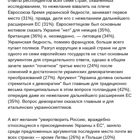
ответы респондентов всех семи стран, охваченных
исследованием, то нежелание взвалить на плечи
Евросоюза бремя украинской бедности, занимает первое
место (31%), правда, деля его с нежеланием дальнейшего
расширения ЕС (31%). Евроскептицизм был основным
мотивом сказать Украине "нет" для немцев (35%),
британцев (36%) и, неожиданно, — литовцев (34%).
Украинская бедность, помимо французов, больше всего
пугает поляков. Разгул коррупции в нашей стране ни для
одного из семи европейских государств не стал основным
аргументом для отрицательного ответа, однако в общем
зачете занял "почетное" третье место (24%) после
сомнений в достаточности украинских демократических
преобразований (27%). Аргумент "Украина должна сильнее
стремиться к демократии" был главным для традиционно
весьма принципиальных в этом вопросе голландцев (42%),
опередив даже их нежелание дальнейшего расширения ЕС
(35%). Вопрос демократии оказался главным и для
итальянских украиноскептиков.
А вот желание "умиротворить Россию, враждебно
относящуюся к присоединению Украины к ЕС", заняло
среди предложенных аргументов последнее место почти во
всех странах — кроме Литвы (26%) и Польши (10%).