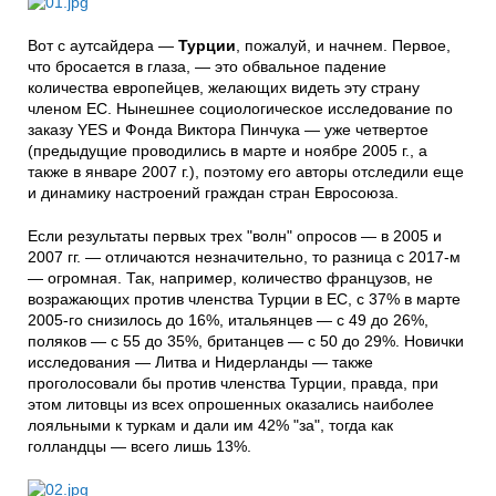
Вот с аутсайдера —
Турции
, пожалуй, и начнем. Первое,
что бросается в глаза, — это обвальное падение
количества европейцев, желающих видеть эту страну
членом ЕС. Нынешнее социологическое исследование по
заказу YES и Фонда Виктора Пинчука — уже четвертое
(предыдущие проводились в марте и ноябре 2005 г., а
также в январе 2007 г.), поэтому его авторы отследили еще
и динамику настроений граждан стран Евросоюза.
Если результаты первых трех "волн" опросов — в 2005 и
2007 гг. — отличаются незначительно, то разница с 2017-м
— огромная. Так, например, количество французов, не
возражающих против членства Турции в ЕС, с 37% в марте
2005-го снизилось до 16%, итальянцев — с 49 до 26%,
поляков — с 55 до 35%, британцев — с 50 до 29%. Новички
исследования — Литва и Нидерланды — также
проголосовали бы против членства Турции, правда, при
этом литовцы из всех опрошенных оказались наиболее
лояльными к туркам и дали им 42% "за", тогда как
голландцы — всего лишь 13%.