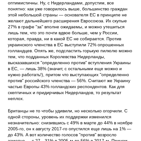
оптимистичны. Ну, с Нидерландами, допустим, все
понятно: как уже говорилось выше, большинство граждан
этой небольшой страны — основателя ЕС в принципе не
желают дальнейшего расширения Евросоюза. Их скупые
27% в графе "за" вполне ожидаемы, и можно утешиться
лишь тем, что это почти вдвое больше, чем у России,
которая, правда, ни в какой ЕС не собирается. Против
украинского членства в ЕС выступили 72% опрошенных
голландцев. Опять же, подсластить горькую пилюлю можно
тем, что подданных Королевства Нидерланды,
высказавшихся "определенно против" вступления Украины
в ЕС, — лишь 38% (значит, с остальными еще можно и
нужно работать!), притом что выступающих "определенно
против" российского членства — 56%. Считают же Украину
частью Европы 43% голландских респондентов. Как для
скептичных и придирчивых Нидерландов, то результат
неплох.
Британцы не то чтобы удивили, но несколько огорчили. С
одной стороны, уровень их поддержки изменился
незначительно: снизившись с 49% в марте до 44% в ноябре
2005-го, он к августу 2017-го опустился еще лишь на 1% —
до 43%. А вот количество голосов "против" возросло
заметно — с 27—31% в 2005-м до 56% в 2017-м. Причем,