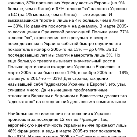
конечно, 87% признавших Украину частью Европы (на 9%
больше, чем в Литве) и 67% голосов "за" членство Украины
в ЕС (на 1% меньше, чем в Литве) — это хорошо. И
высказавшихся "против" лишь на 4% больше, чем в Литве
— 33%. Но давайте посмотрим на динамику. В марте 2005-
го восхищенная Оранжевой революцией Польша дала 77%
голосов "за", отрезвление же в результате вскоре
последовавших в Украине событий быстро опустило этот
показатель к ноябрю 2005-го на 13% — до 64%. За 12
последовавших лет мы смогли наверстать лишь 3%. Но
еще большую тревогу вызывает значительный рост в
Польше противников вхождения Украины в Евросоюз: в
марте 2005-го их было всего 12%, в ноябре 2005-го — 18%,
а в августе 2017-го — 33%! Для страны, так долго
называвшей себя "адвокатом Украины в Европе", это, увы,
слишком много. Да и нынешние проблематичные
отношения Варшавы с Берлином и Брюсселем делают это
"адвокатство" на сегодняшний день весьма сомнительным.
Наибольшие же изменения в отношении к Украине
произошли за последние 12 лет во Франции. Так,
европейскую идентичность Украины нынче признают лишь
48% французов, а ведь в марте 2005-го этот показатель
был 63%. И если в марте 2005-го "за" возможное членство