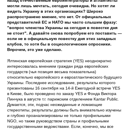
назад отечественные евроинтеграторы и атлантисты
могли лишь мечтать, сегодня очевидна. Но хотят ли
видеть Украину в этих организациях? Широко
распространено мнение, что нет. От официальных
представителей ЕС и НАТО мы часто слышим фразу:
"вопрос членства Украины на сегодня в повестке дня
не стоит". А давайте снова попробуем его поставить —
если не в официальную повестку дня этих западных
клубов, то хотя бы в социологические опросники.
Впрочем, это уже сделано.
Ялтинская европейская стратегия (YES) неоднократно
интересовалась мнением граждан ряда европейских
государств (чья позиция весьма показательна)
относительно европейского и евроатлантического будущего
Украины. Последнее исследование, результаты которого
презентованы 16 сентября на 14-й Ежегодной встрече YES
в Киеве, было проведено по заказу YES и Фонда Виктора
Пинчука в августе т.г. парижским отделением Kantar Public.
Думается, эти, подчас неожиданные и ломающие
стереотипы, результаты должны быть внимательно изучены
и глубоко проанализированы не только профильными
NGO, но также руководством страны и профильными
государственными ведомствами. Если, конечно, мы все