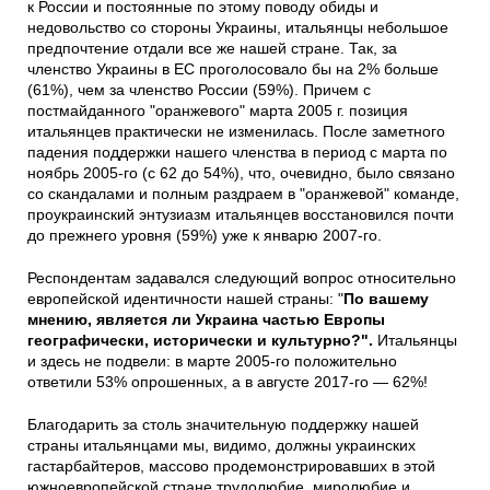
к России и постоянные по этому поводу обиды и
недовольство со стороны Украины, итальянцы небольшое
предпочтение отдали все же нашей стране. Так, за
членство Украины в ЕС проголосовало бы на 2% больше
(61%), чем за членство России (59%). Причем с
постмайданного "оранжевого" марта 2005 г. позиция
итальянцев практически не изменилась. После заметного
падения поддержки нашего членства в период с марта по
ноябрь 2005-го (с 62 до 54%), что, очевидно, было связано
со скандалами и полным раздраем в "оранжевой" команде,
проукраинский энтузиазм итальянцев восстановился почти
до прежнего уровня (59%) уже к январю 2007-го.
Респондентам задавался следующий вопрос относительно
европейской идентичности нашей страны: "
По вашему
мнению, является ли Украина частью Европы
географически, исторически и культурно?".
Итальянцы
и здесь не подвели: в марте 2005-го положительно
ответили 53% опрошенных, а в августе 2017-го — 62%!
Благодарить за столь значительную поддержку нашей
страны итальянцами мы, видимо, должны украинских
гастарбайтеров, массово продемонстрировавших в этой
южноевропейской стране трудолюбие, миролюбие и