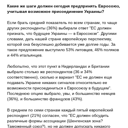
Какие же шаги должен сегодня предпринять Евросоюз,
учитывая возможное присоединение Украины?
Если брать средний показатель по всем странам, то чаще
других респонденты (36%) выбирали ответ "ЕС должен
признать, что будущее Украины — в Евросоюзе". Другими
словами, дать нашей стране европейскую перспективу,
которой она безуспешно добивается уже долгие годы. За
такое предложение выступило 53% литовцев, 46% поляков
и 44% итальянцев.
Любопытно, что этот пункт в Нидерландах и Британии
выбрало столько же респондентов (36 и 34%
соответственно), сколько и вариант "ЕС не должен еще
подавать Украине никаких сигналов относительно ее
возможности присоединиться к Евросоюзу в будущем".
Последнюю опцию выбрало, увы, и большинство немцев
(36%), и большинство французов (43%).
В среднем по семи странам каждый пятый европейский
респондент (21%) согласен, что "ЕС должен обсудить
различные формы ассоциации (Шенгенская зона?
Таможенный союз?), но не должен допускать никакого