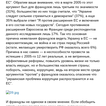
ЕС". Обратим ваше внимание, что в марте 2005-го этот
аргумент был для французов лишь третьим по значимости
(31%), большинство из них тогда считали, что "Украине
следует сильнее стремиться к демократии" (37%), а еще
35% выбрали ответ "Я против расширения ЕС и включения
в его состав новых государств". Сегодня противников
расширения Евросоюза во Франции среди респондентов
данного исследования лишь 17%. Так что основная
причина нежелания французов видеть Украину в ЕС — не
евроскептизицзм, не война и не страх перед Россией
(кстати, желающих умиротворить РФ оказалось всего 6%).
Причина в нас самих — в неспособности провести за
истекшие с 2005-го 12 лет реальные, а не витринные,
эффективные реформы; повысить уровень жизни не только
власть имущих, но и большинства населения страны;
побороть, наконец, коррупцию, ведь на втором месте среди
аргументов "против" у французов оказалось опасение что
"украинская проблема коррупции распространится и на
ЕС".
И французы не одиноки в своем мнении. Если обобщить