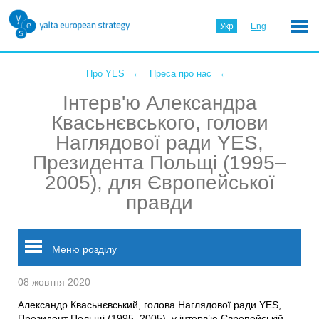
Укр
Eng
←
←
Про YES
Преса про нас
Інтерв'ю Александра
Квасьнєвського, голови
Наглядової ради YES,
Президента Польщі (1995–
2005), для Європейської
правди
Меню розділу
08 жовтня 2020
Александр Квасьнєвський, голова Наглядової ради YES,
Президент Польщі (1995–2005), у інтерв’ю Європейській