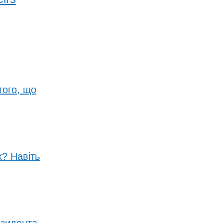
того, що
? Навіть