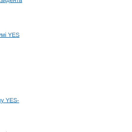
езидента
умі YES
му YES-
→