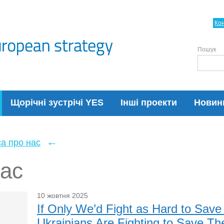
Ко
Пошук
Щорічні зустрічі YES
Інші проекти
Новин
←
а про нас
нас
10 жовтня 2025
If Only We’d Fight as Hard to Sav
Ukrainians Are Fighting to Save The