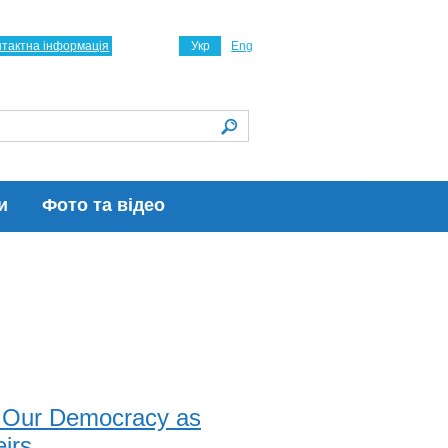
нтактна інформація
Укр
Eng
и
Фото та відео
e Our Democracy as
irs