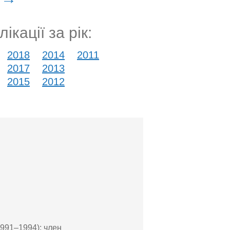
ікації за рік:
2018
2014
2011
2017
2013
2015
2012
1991–1994); член