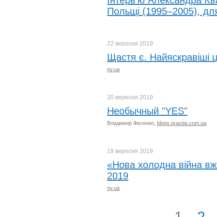
Інтерв'ю Александра Кв
Польщі (1995–2005), дл
22 вересня
2019
Щастя є. Найяскравіші ц
nv.ua
20 вересня
2019
Необычный "YES"
Владимир Фесенко,
blogs.pravda.com.ua
19 вересня
2019
«Нова холодна війна вж
2019
nv.ua
1
2