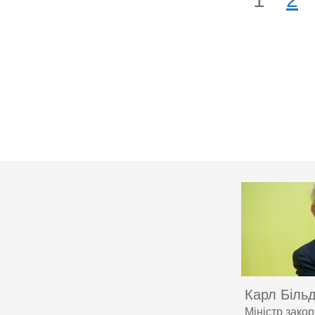
Карл Біль
Міністр зако