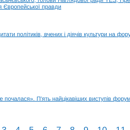
асьнєвського, голови Наглядової ради YES, Пр
я Європейської правди
итати політиків, вчених і діячів культури на фор
е почалася». П’ять найцікавіших виступів фору
3
4
5
6
7
8
9
10
11