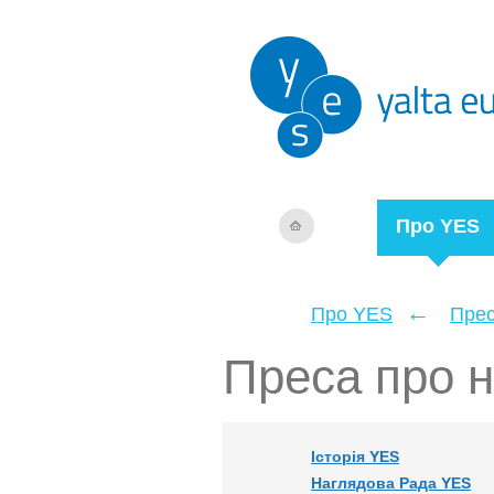
Про YES
←
Про YES
Прес
Преса про 
Історія YES
Наглядова Рада YES