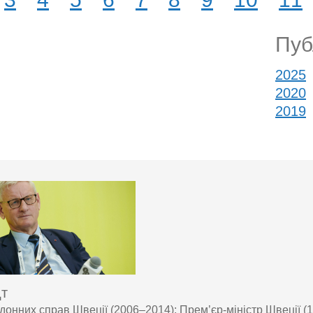
Публ
2025
2020
2019
дт
рдонних справ Швеції (2006–2014); Прем’єр-міністр Швеції (