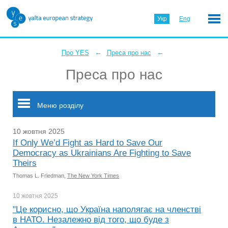
Укр
Eng
←
←
Про YES
Преса про нас
Преса про нас
Меню розділу
10 жовтня 2025
If Only We’d Fight as Hard to Save Our
Democracy as Ukrainians Are Fighting to Save
Theirs
Thomas L. Friedman,
The New York Times
10 жовтня
2025
"Це корисно, що Україна наполягає на членстві
в НАТО. Незалежно від того, що буде з