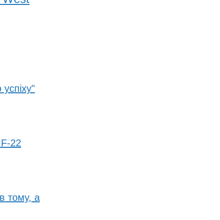
 успіху"
 F-22
в тому, а