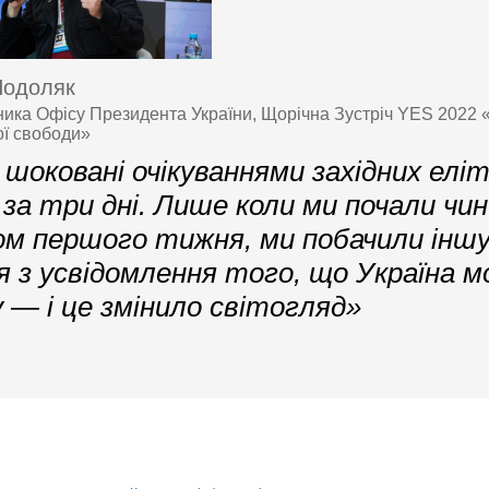
Подоляк
ника Офісу Президента України, Щорічна Зустріч YES 2022 «
ої свободи»
шоковані очікуваннями західних еліт
 за три дні. Лише коли ми почали чи
м першого тижня, ми побачили іншу
я з усвідомлення того, що Україна 
у — і це змінило світогляд»