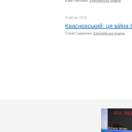
Юрій Панченко,
Європейська правда
9 квітня
2015
Кваснєвський: ця війна 
Сергій Сидоренко,
Європейська правда