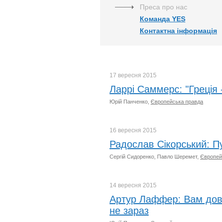
Преса про нас
Команда YES
Контактна інформація
17 вересня
2015
Ларрі Саммерс: "Греція -
Юрій Панченко,
Європейська правда
16 вересня
2015
Радослав Сікорський: Пут
Сергій Сидоренко, Павло Шеремет,
Європей
14 вересня
2015
Артур Лаффер: Вам дове
не зараз