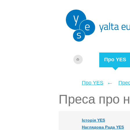
Про YES
←
Про YES
Прес
Преса про 
Історія YES
Наглядова Рада YES