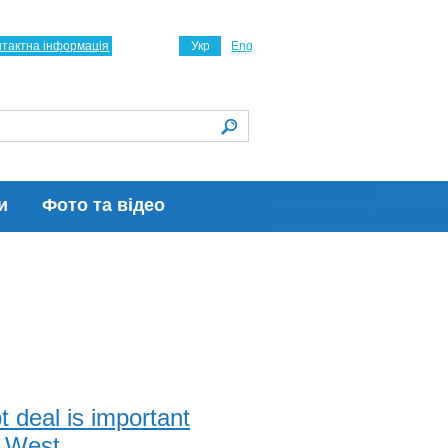
нтактна інформація
Укр
Eng
и
Фото та відео
 deal is important
e West