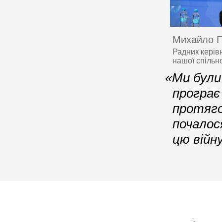
Михайло 
Радник керів
нашої спільн
«Ми були 
програє
протяго
почалос
цю війн