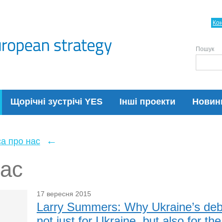
Ко
Пошук
Щорічні зустрічі YES
Інші проекти
Новин
←
а про нас
нас
17 вересня 2015
Larry Summers: Why Ukraine’s debt
not just for Ukraine, but also for th