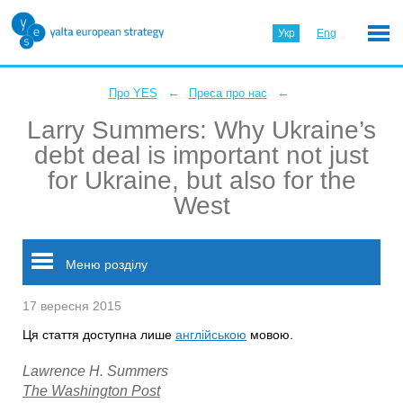
Укр
Eng
←
←
Про YES
Преса про нас
Larry Summers: Why Ukraine’s
debt deal is important not just
for Ukraine, but also for the
West
Меню розділу
17 вересня 2015
Ця стаття доступна лише
англійською
мовою.
Lawrence H. Summers
The Washington Post