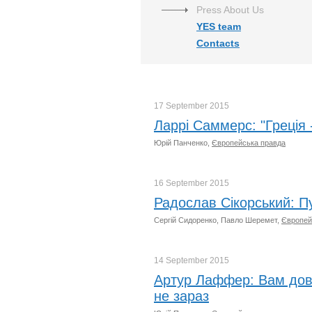
Press About Us
YES team
Contacts
17 September
2015
Ларрі Саммерс: "Греція -
Юрій Панченко,
Європейська правда
16 September
2015
Радослав Сікорський: Пут
Сергій Сидоренко, Павло Шеремет,
Європей
14 September
2015
Артур Лаффер: Вам дове
не зараз