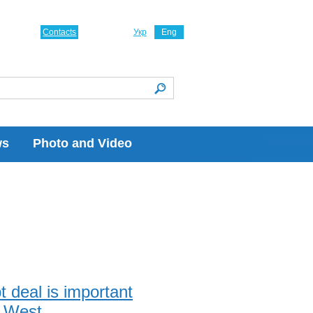
Contacts
Укр
Eng
ws
Photo and Video
 deal is important
e West