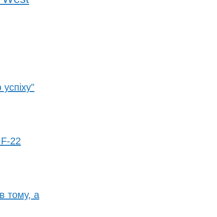
 успіху"
 F-22
в тому, а