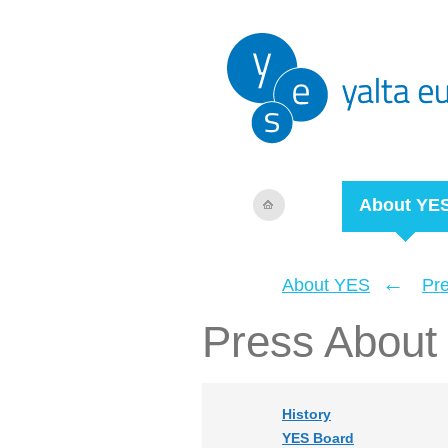
About YE
←
About YES
Pr
Press About
History
YES Board