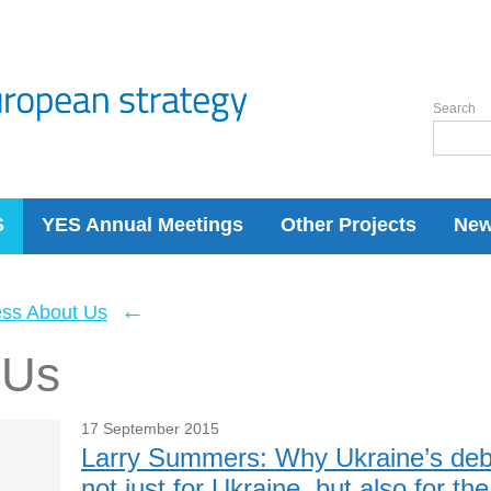
Search
S
YES Annual Meetings
Other Projects
Ne
←
ess About Us
 Us
17 September 2015
Larry Summers: Why Ukraine’s debt
not just for Ukraine, but also for th