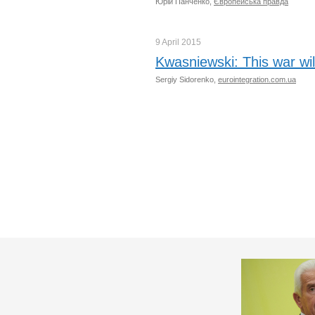
Юрій Панченко,
Європейська правда
9 April
2015
Kwasniewski: This war will
Sergiy Sidorenko,
eurointegration.com.ua