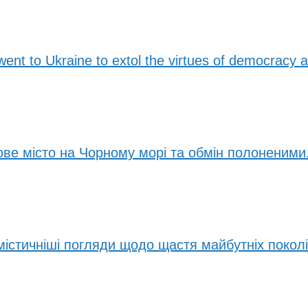
 went to Ukraine to extol the virtues of democracy 
ве місто на Чорному морі та обмін полоненими.
містичніші погляди щодо щастя майбутніх покол