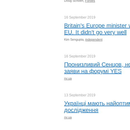
Doug Schoen,
Forbes
16 September
2019
Britain’s Europe minister
EU. It didn’t go very well
Kim Sengupta,
independent
16 September
2019
Пронизливий Сенцов, но
заяви на форумі YES
nv.ua
13 September
2019
Українці мають найопти
дослідження
nv.ua