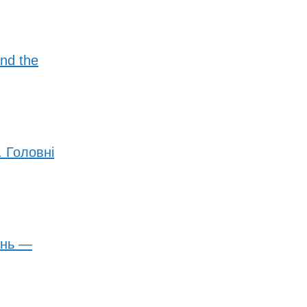
and the
 Головні
інь —