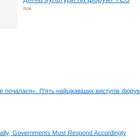
nv.ua
е почалася». П’ять найцікавіших виступів фору
ally, Governments Must Respond Accordingly