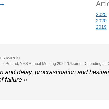
→
Arti
2025
2020
2019
orawiecki
r of Poland, YES Annual Meeting 2022 “Ukraine: Defending all
n and delay, procrastination and hesitat
f failure »