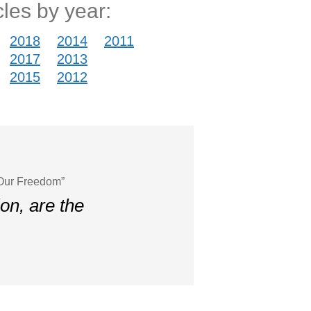
cles by year:
2018
2014
2011
2017
2013
2015
2012
 Our Freedom”
ion, are the