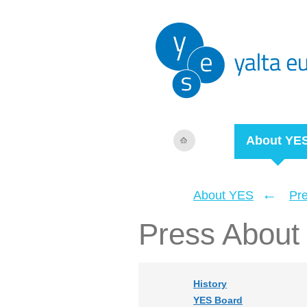
About YE
←
About YES
Pr
Press About
History
YES Board