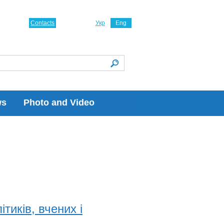
Contacts
Укр
Eng
ws
Photo and Video
тиків, вчених і