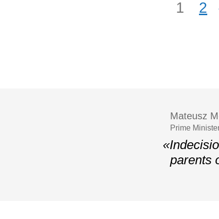
1
2
Mateusz M
Prime Ministe
«Indecisio
parents o