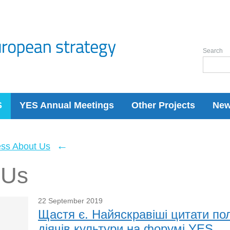
Search
S
YES Annual Meetings
Other Projects
Ne
←
ess About Us
 Us
22 September 2019
Щастя є. Найяскравіші цитати полі
діячів культури на форумі YES