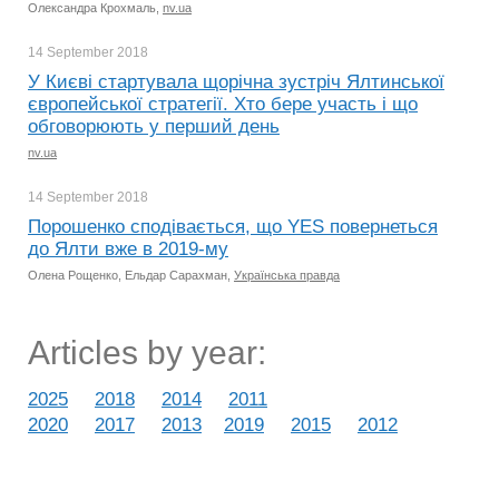
Олександра Крохмаль,
nv.ua
14 September
2018
У Києві стартувала щорічна зустріч Ялтинської
європейської стратегії. Хто бере участь і що
обговорюють у перший день
nv.ua
14 September
2018
Порошенко сподівається, що YES повернеться
до Ялти вже в 2019-му
Олена Рощенко, Ельдар Сарахман,
Українська правда
Articles by year:
2025
2018
2014
2011
2020
2017
2013
2019
2015
2012