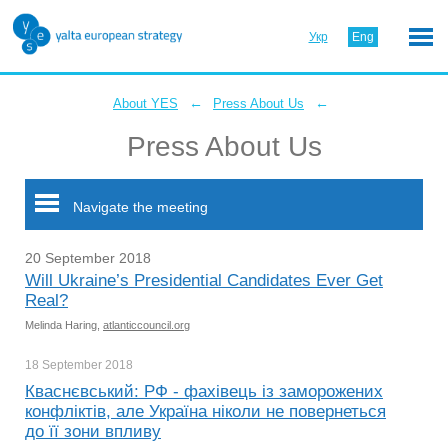
Укр
Eng
←
←
About YES
Press About Us
Press About Us
Navigate the meeting
20 September 2018
Will Ukraine’s Presidential Candidates Ever Get
Real?
Melinda Haring,
atlanticcouncil.org
18 September
2018
Кваснєвський: РФ - фахівець із заморожених
конфліктів, але Україна ніколи не повернеться
до її зони впливу