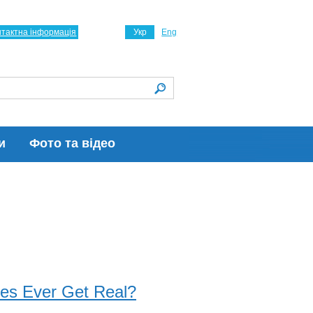
нтактна інформація
Укр
Eng
и
Фото та відео
ates Ever Get Real?