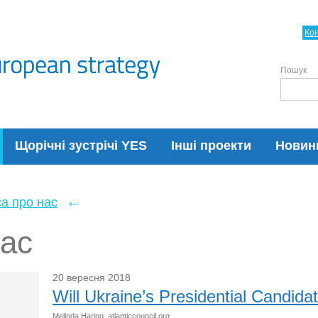
Ко
Пошук
Щорічні зустрічі YES
Інші проекти
Новин
←
а про нас
нас
20 вересня 2018
Will Ukraine’s Presidential Candid
Melinda Haring,
atlanticcouncil.org