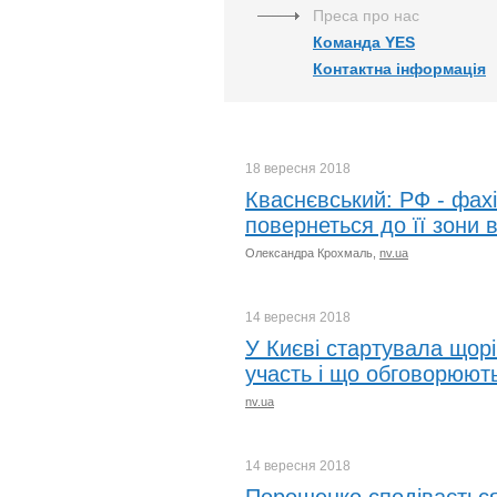
Преса про нас
Команда YES
Контактна інформація
18 вересня
2018
Кваснєвський: РФ - фахі
повернеться до її зони 
Олександра Крохмаль,
nv.ua
14 вересня
2018
У Києві стартувала щорі
участь і що обговорюют
nv.ua
14 вересня
2018