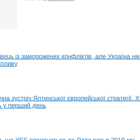
вець із заморожених конфліктів, але Україна ні
впливу
чна зустріч Ялтинської європейської стратегії. 
ь у перший день