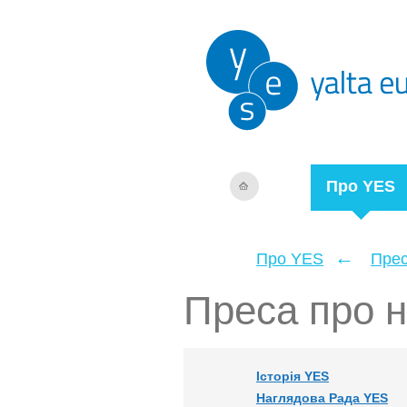
Про YES
←
Про YES
Прес
Преса про 
Історія YES
Наглядова Рада YES