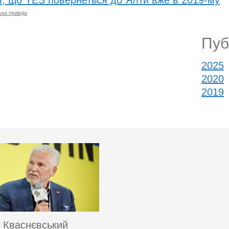
, що YES повернеться до Ялти вже в 2019-му
ька правда
Публ
2025
2020
2019
 Кваснєвський