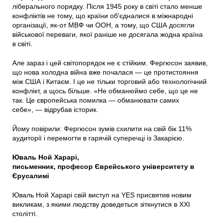
ліберального порядку. Після 1945 року в світі стало менше
конфліктів не тому, що країни об'єдналися в міжнародні
організації, як-от МВФ чи ООН, а тому, що США досягли
військової переваги, якої раніше не досягала жодна країна
в світі.
Але зараз і цей світопорядок не є стійким. Фергюсон заявив,
що нова холодна війна вже почалася — це протистояння
між США і Китаєм. І це не тільки торговий або технологічний
конфлікт, а щось більше. «Не обманюймо себе, що це не
так. Це європейська помилка — обманювати самих
себе», — відрубав історик.
Йому повірили: Фергюсон зумів схилити на свій бік 11%
аудиторії і перемогти в гарячій суперечці із Закарією.
Юваль Ной Харарі,
письменник, професор Єврейського університету в
Єрусалимі
Юваль Ной Харарі свій виступ на YES присвятив новим
викликам, з якими людству доведеться зіткнутися в ХХI
столітті.