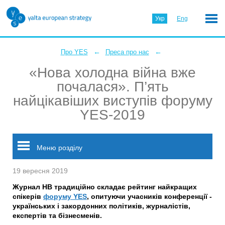
Укр
Eng
←
←
Про YES
Преса про нас
«Нова холодна війна вже
почалася». П’ять
найцікавіших виступів форуму
YES-2019
Меню розділу
19 вересня 2019
Журнал НВ традиційно складає рейтинг найкращих
спікерів
форуму YES
, опитуючи учасників конференції -
українських і закордонних політиків, журналістів,
експертів та бізнесменів.