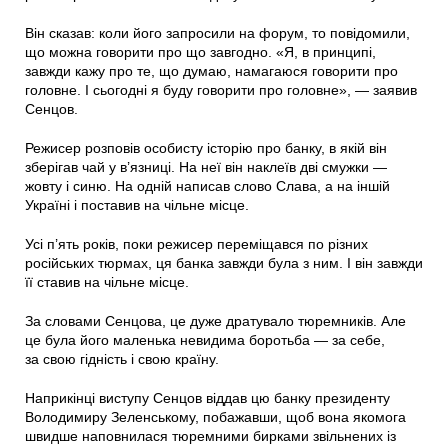
Він сказав: коли його запросили на форум, то повідомили,
що можна говорити про що завгодно. «Я, в принципі,
завжди кажу про те, що думаю, намагаюся говорити про
головне. І сьогодні я буду говорити про головне», — заявив
Сенцов.
Режисер розповів особисту історію про банку, в якій він
зберігав чай у в’язниці. На неї він наклеїв дві смужки —
жовту і синю. На одній написав слово Слава, а на іншій
Україні і поставив на чільне місце.
Усі п’ять років, поки режисер переміщався по різних
російських тюрмах, ця банка завжди була з ним. І він завжди
її ставив на чільне місце.
За словами Сенцова, це дуже дратувало тюремників. Але
це була його маленька невидима боротьба — за себе,
за свою гідність і свою країну.
Наприкінці виступу Сенцов віддав цю банку президенту
Володимиру Зеленському, побажавши, щоб вона якомога
швидше наповнилася тюремними бирками звільнених із