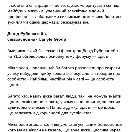
Глобальна співпраця — це те, що може врятувати світ від
майбутніх викликів, упевнений всесвітньо відомий
професор. Із глобальними викликами неможливо боротися
зусиллями однієї держави, резюмував він.
Девід Рубенштейн,
співзасновник Carlyle Group
Американський бізнесмен і філантроп Девід Рубенштейн
на YES обговорював основну тему форуму — щастя.
Мільярдер, напевно, міг би багато розповісти про секрети
успіху побудови прибуткового бізнесу, але він говорив про
особисте: «Найбільш нестійка річ у світі — це особисте
щастя».
Багато хто, навіть дуже багаті люди, так і не можуть знайти
щастя, оскільки не знають, у чому воно полягає, запевнив
аудиторію бізнесмен. На його думку, щастя — це щось,
що залежить від корисності для суспільства.
Мільярдер згадав: коли він уже став успішним бізнесменом,
його мама ніколи не казала, що вона дуже щаслива через