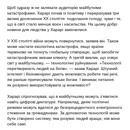
Щоб одразу ж не залякати аудиторію майбутніми
катастрофами, Харарі почав із позитиву і перерахував три
великі досягнення ХХ століття: подолання голоду, чуми і те,
що в світі стало менше воєн і насильства. На цьому добрі
новини для людства у Харарі закінчилися.
У ХХI столітті війни можуть повернутися, заявив він. Також
може настати екологічна катастрофа, якщо країни
терміново не почнуть глобальну співпрацю, щоб запобігти
катастрофічним змінам клімату. А третій виклик, що очікує
світ у майбутньому, — технологічні руйнування. «Технології
перетворюють людей на богів», — казав Харарі. Штучний
інтелект і біоінженіринг дають можливість робити такі речі,
які раніше приписували тільки богам. І виникає питання:
як розумно використовувати ці можливості?
Харарі спрогнозував, що в майбутньому можуть з’явитися
навіть цифрові диктатури. Наприклад, деякі політичні
режими можуть вдатися до безпрецедентного електронного
стеження за громадянами. За допомогою технологій може
бути створено систему, яка розуміє людей краще, ніж вони
себе самі.