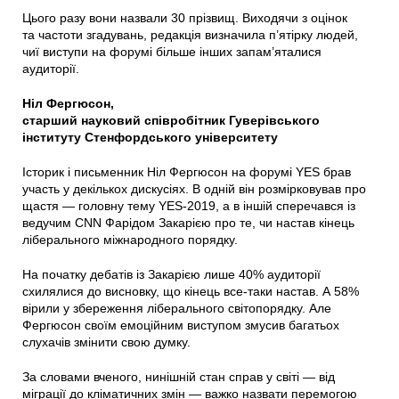
Цього разу вони назвали 30 прізвищ. Виходячи з оцінок
та частоти згадувань, редакція визначила п’ятірку людей,
чиї виступи на форумі більше інших запам’яталися
аудиторії.
Ніл Фергюсон,
старший науковий співробітник Гуверівського
інституту Стенфордського університету
Історик і письменник Ніл Фергюсон на форумі YES брав
участь у декількох дискусіях. В одній він розмірковував про
щастя — головну тему YES-2019, а в іншій сперечався із
ведучим CNN Фарідом Закарією про те, чи настав кінець
ліберального міжнародного порядку.
На початку дебатів із Закарією лише 40% аудиторії
схилялися до висновку, що кінець все-таки настав. А 58%
вірили у збереження ліберального світопорядку. Але
Фергюсон своїм емоційним виступом змусив багатьох
слухачів змінити свою думку.
За словами вченого, нинішній стан справ у світі — від
міграції до кліматичних змін — важко назвати перемогою