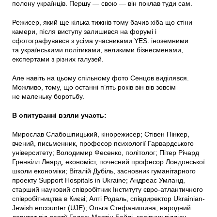
полону українців. Першу — свою — він поклав туди сам.
Режисер, який ще кілька тижнів тому бачив хіба що стіни
камери, після виступу залишився на форумі і
сфотографувався з усіма учасниками YES: іноземними
та українськими політиками, великими бізнесменами,
експертами з різних галузей.
Але навіть на цьому спільному фото Сенцов виділявся.
Можливо, тому, що останні п’ять років він вів зовсім
не маленьку боротьбу.
В опитуванні взяли участь:
Мирослав Слабошпицький, кінорежисер; Стівен Пінкер,
вчений, письменник, професор психології Гарвардського
університету; Володимир Фесенко, політолог; Пітер Річард
Гренвілл Леярд, економіст, почесний професор Лондонської
школи економіки; Віталій Дубіль, засновник гуманітарного
проекту Support Hospitals in Ukraine; Андреас Умланд,
старший науковий співробітник Інституту євро-атлантичного
співробітництва в Києві; Алті Родаль, співдиректор Ukrainian-
Jewish encounter (UJE); Ольга Стефанишина, народний