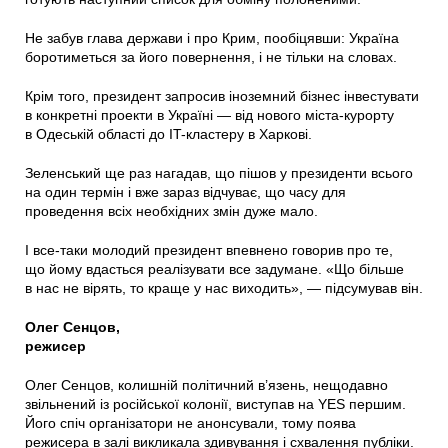
Не забув глава держави і про Крим, пообіцявши: Україна
боротиметься за його повернення, і не тільки на словах.
Крім того, президент запросив іноземний бізнес інвестувати
в конкретні проекти в Україні — від нового міста-курорту
в Одеській області до IT-кластеру в Харкові.
Зеленський ще раз нагадав, що пішов у президенти всього
на один термін і вже зараз відчуває, що часу для
проведення всіх необхідних змін дуже мало.
І все-таки молодий президент впевнено говорив про те,
що йому вдасться реалізувати все задумане. «Що більше
в нас не вірять, то краще у нас виходить», — підсумував він.
Олег Сенцов,
режисер
Олег Сенцов, колишній політичний в’язень, нещодавно
звільнений із російської колонії, виступав на YES першим.
Його спіч організатори не анонсували, тому поява
режисера в залі викликала здивування і схвалення публіки.