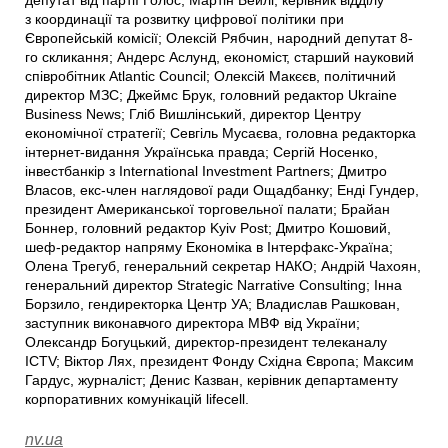
депутат від партії Голос; Мартін Бейлі, керівник відділу
з координації та розвитку цифрової політики при
Європейській комісії; Олексій Рябчин, народний депутат 8-
го скликання; Андерс Аслунд, економіст, старший науковий
співробітник Atlantic Council; Олексій Макєєв, політичний
директор МЗС; Джеймс Брук, головний редактор Ukraine
Business News; Гліб Вишлінський, директор Центру
економічної стратегії; Севгіль Мусаєва, головна редакторка
інтернет-видання Українська правда; Сергій Носенко,
інвестбанкір з International Investment Partners; Дмитро
Власов, екс-член наглядової ради Ощадбанку; Енді Гундер,
президент Американської торговельної палати; Брайан
Боннер, головний редактор Kyiv Post; Дмитро Кошовий,
шеф-редактор напряму Економіка в Інтерфакс-Україна;
Олена Трегуб, генеральний секретар НАКО; Андрій Чахоян,
генеральний директор Strategic Narrative Consulting; Інна
Борзило, гендиректорка Центр УА; Владислав Рашкован,
заступник виконавчого директора МВФ від України;
Олександр Богуцький, директор-президент телеканалу
ICTV; Віктор Лях, президент Фонду Східна Європа; Максим
Гардус, журналіст; Денис Казван, керівник департаменту
корпоративних комунікацій lifecell.
nv.ua