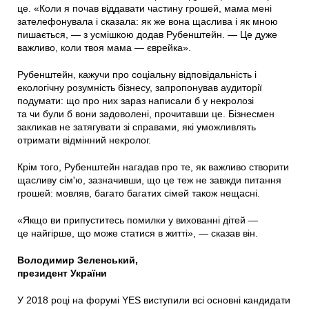
це. «Коли я почав віддавати частину грошей, мама мені
зателефонувала і сказала: як же вона щаслива і як мною
пишається, — з усмішкою додав Рубенштейн. — Це дуже
важливо, коли твоя мама — єврейка».
Рубенштейн, кажучи про соціальну відповідальність і
екологічну розумність бізнесу, запропонував аудиторії
подумати: що про них зараз написали б у некролозі
та чи були б вони задоволені, прочитавши це. Бізнесмен
закликав не затягувати зі справами, які уможливлять
отримати відмінний некролог.
Крім того, Рубенштейн нагадав про те, як важливо створити
щасливу сім'ю, зазначивши, що це теж не завжди питання
грошей: мовляв, багато багатих сімей також нещасні.
«Якщо ви припуститесь помилки у вихованні дітей —
це найгірше, що може статися в житті», — сказав він.
Володимир Зеленський,
президент України
У 2018 році на форумі YES виступили всі основні кандидати