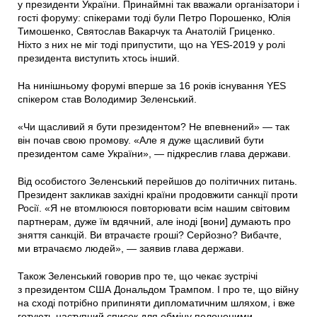
у президенти України. Принаймні так вважали організатори і
гості форуму: спікерами тоді були Петро Порошенко, Юлія
Тимошенко, Святослав Вакарчук та Анатолій Гриценко.
Ніхто з них не міг тоді припустити, що на YES-2019 у ролі
президента виступить хтось інший.
На нинішньому форумі вперше за 16 років існування YES
спікером став Володимир Зеленський.
«Чи щасливий я бути президентом? Не впевнений» — так
він почав свою промову. «Але я дуже щасливий бути
президентом саме України», — підкреслив глава держави.
Від особистого Зеленський перейшов до політичних питань.
Президент закликав західні країни продовжити санкції проти
Росії. «Я не втомлююся повторювати всім нашим світовим
партнерам, дуже їм вдячний, але іноді [вони] думають про
зняття санкцій. Ви втрачаєте гроші? Серйозно? Вибачте,
ми втрачаємо людей», — заявив глава держави.
Також Зеленський говорив про те, що чекає зустрічі
з президентом США Дональдом Трампом. І про те, що війну
на сході потрібно припиняти дипломатичним шляхом, і вже
готують наступний список для обміну полоненими.