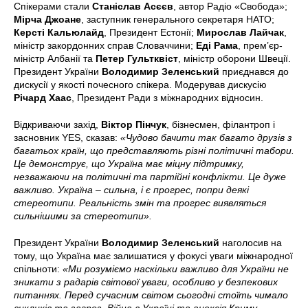
Спікерами стали
Станіслав Асєєв
, автор Радіо «Свобода»;
Мірча Джоане
, заступник генерального секретаря НАТО;
Керсті Кальюлайд
, Президент Естонії;
Мирослав Лайчак
,
міністр закордонних справ Словаччини;
Еді Рама
, прем’єр-
міністр Албанії та
Петер Гультквіст
, міністр оборони Швеції.
Президент України
Володимир Зеленський
приєднався до
дискусії у якості почесного спікера. Модерував дискусію
Річард Хаас
, Президент Ради з міжнародних відносин.
Відкриваючи захід,
Віктор Пінчук
, бізнесмен, філантроп і
засновник YES, сказав:
«Чудово бачити так багато друзів з
багатьох країн, що представляють різні політичні табори.
Це демонструє, що Україна має міцну підтримку,
незважаючи на політичні та партійні конфлікти. Це дуже
важливо. Україна – сильна, і є прогрес, попри деякі
стереотипи. Реальність змін та прогрес виявляться
сильнішими за стереотипи».
Президент України
Володимир Зеленський
наголосив на
тому, що Україна має залишатися у фокусі уваги міжнародної
спільноти:
«Ми розуміємо наскільки важливо для України не
зникати з радарів світової уваги, особливо у безпекових
питаннях. Перед сучасним світом сьогодні стоїть чимало