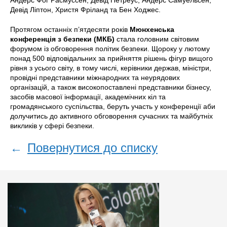
Андерс Фог Расмуссен, Девід Петреус, Андерс Самуельсен,
Девід Ліптон, Христя Фріланд та Бен Ходжес.
Протягом останніх п’ятдесяти років
Мюнхенська
конференція з безпеки (МКБ)
стала головним світовим
форумом із обговорення політик безпеки. Щороку у лютому
понад 500 відповідальних за прийняття рішень фігур вищого
рівня з усього світу, в тому числі, керівники держав, міністри,
провідні представники міжнародних та неурядових
організацій, а також високопоставлені представники бізнесу,
засобів масової інформації, академічних кіл та
громадянського суспільства, беруть участь у конференції аби
долучитись до активного обговорення сучасних та майбутніх
викликів у сфері безпеки.
←
Повернутися до списку