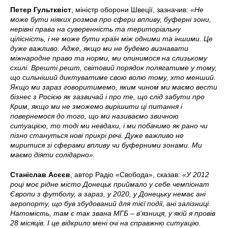
Петер Гультквіст
, міністр оборони Швеції, зазначив:
«Не
може бути ніяких розмов про сфери впливу, буферні зони,
нерівні права на суверенність та територіальну
цілісність, і не може бути країн між одними та іншими. Це
дуже важливо. Адже, якщо ми не будемо визнавати
міжнародне право та норми, ми опинимося на слизькому
схилі. Врешті решт, світовий порядок полягатиме у тому,
що сильніший диктуватиме свою волю тому, хто менший.
Якщо ми зараз говоритимемо, яким чином ми маємо вести
бізнес з Росією як зазвичай і про те, що слід забути про
Крим, якщо ми не зможемо вирішити ці питання і
повернемося до того, що ми називаємо звичною
ситуацією, то тоді ми невдахи, і ми побачимо як рано чи
пізно стануться нові прикрі речі. Дуже важливо не
миритися зі сферами впливу чи буферними зонами. Ми
маємо діяти солідарно».
Станіслав Асєєв
, автор Радіо «Свобода», сказав:
«У 2012
році моє рідне місто Донецьк приймало у себе чемпіонат
Європи з футболу, а зараз, у 2020, у Донецьку немає ані
аеропорту, що був збудований для тієї події, ані залізниці.
Натомість, там є так звана МГБ – в’язниця, у якій я провів
28 місяців. І це відкрило мені очі на справжню ситуацію.