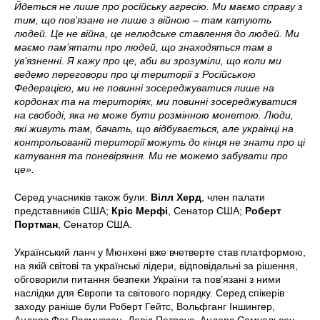
Йдеться не лише про російську агресію. Ми маємо справу з
тим, що пов’язане не лише з війною – там катують
людей. Це не війна, це нелюдське ставлення до людей. Ми
маємо пам’ятати про людей, що знаходяться там в
ув’язненні. Я кажу про це, аби ви зрозуміли, що коли ми
ведемо переговори про ці території з Російською
Федерацією, ми не повинні зосереджуватися лише на
кордонах та на територіях, ми повинні зосереджуватися
на свободі, яка не може бути розмінною монетою. Люди,
які живуть там, бачать, що відбувається, але українці на
контрольованій території можуть до кінця не знати про ці
катування та поневіряння. Ми не можемо забувати про
це».
Серед учасників також були:
Вілл Херд
, член палати
представників США;
Кріс Мерфі
, Сенатор США;
Роберт
Портман
, Сенатор США.
Український ланч у Мюнхені вже вчетверте став платформою,
на якій світові та українські лідери, відповідальні за рішення,
обговорили питання безпеки України та пов’язані з ними
наслідки для Європи та світового порядку. Серед спікерів
заходу раніше були Роберт Гейтс, Вольфганг Іншингер,