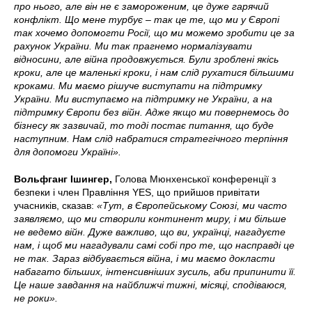
про нього, але він не є замороженим, це дуже гарячий
конфлікт. Що мене турбує – так це те, що ми у Європі
так хочемо допомогти Росії, що ми можемо зробити це за
рахунок України. Ми так прагнемо нормалізувати
відносини, але війна продовжується. Були зроблені якісь
кроки, але це маленькі кроки, і нам слід рухатися більшими
кроками. Ми маємо рішуче виступати на підтримку
України. Ми виступаємо на підтримку не України, а на
підтримку Європи без війн. Адже якщо ми повернемось до
бізнесу як зазвичай, то тоді постає питання, що буде
наступним. Нам слід набратися стратегічного терпіння
для допомоги Україні».
Вольфганг Ішингер,
Голова Мюнхенської конференції з
безпеки і член Правління YES, що прийшов привітати
учасників, сказав:
«Тут, в Європейському Союзі, ми часто
заявляємо, що ми створили континент миру, і ми більше
не ведемо війн. Дуже важливо, що ви, українці, нагадуєте
нам, і щоб ми нагадували самі собі про те, що насправді це
не так. Зараз відбувається війна, і ми маємо докласти
набагато більших, інтенсивніших зусиль, аби припинити її.
Це наше завдання на найближчі тижні, місяці, сподіваюся,
не роки».