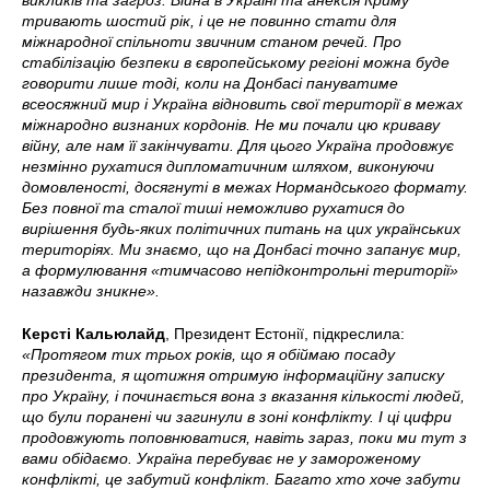
викликів та загроз. Війна в Україні та анексія Криму
тривають шостий рік, і це не повинно стати для
міжнародної спільноти звичним станом речей. Про
стабілізацію безпеки в європейському регіоні можна буде
говорити лише тоді, коли на Донбасі пануватиме
всеосяжний мир і Україна відновить свої території в межах
міжнародно визнаних кордонів. Не ми почали цю криваву
війну, але нам її закінчувати. Для цього Україна продовжує
незмінно рухатися дипломатичним шляхом, виконуючи
домовленості, досягнуті в межах Нормандського формату.
Без повної та сталої тиші неможливо рухатися до
вирішення будь-яких політичних питань на цих українських
територіях. Ми знаємо, що на Донбасі точно запанує мир,
а формулювання «тимчасово непідконтрольні території»
назавжди зникне».
Керсті Кальюлайд
, Президент Естонії, підкреслила:
«Протягом тих трьох років, що я обіймаю посаду
президента, я щотижня отримую інформаційну записку
про Україну, і починається вона з вказання кількості людей,
що були поранені чи загинули в зоні конфлікту. І ці цифри
продовжують поповнюватися, навіть зараз, поки ми тут з
вами обідаємо. Україна перебуває не у замороженому
конфлікті, це забутий конфлікт. Багато хто хоче забути